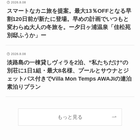
2026.8.08
スマートなカニ旅を提案。最大13％OFFとなる早
割120日前が新たに登場。早めの計画でいつもと
変わらぬ大人の冬旅を。ー夕日ヶ浦温泉「佳松苑
別邸ふうか」ー
2026.8.08
淡路島の一棟貸しヴィラを2泊、”私たちだけ”の
別荘に1日1組・最大8名様、プールとサウナとジ
ェットバス付きでVilla Mon Temps AWAJIの連泊
素泊りプラン
もっと見る