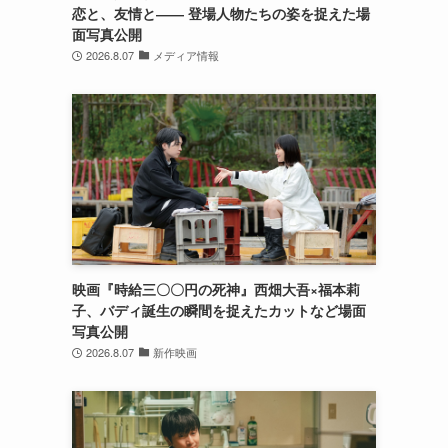
恋と、友情と―― 登場人物たちの姿を捉えた場
面写真公開
2026.8.07
メディア情報
映画『時給三〇〇円の死神』西畑大吾×福本莉
子、バディ誕生の瞬間を捉えたカットなど場面
写真公開
2026.8.07
新作映画