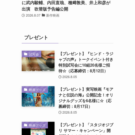
に武内駿輔、内田直哉、種﨑敦美、井上和彦が
出演 吹替版予告編公開
2026.8.07
新作映画
プレゼント
【プレゼント】『ヒンド・ラジ
試写会
ャブの声』トークイベント付き
特別試写会に10組20名様ご招
待☆（応募締切：8月12日）
2026.8.05
【プレゼント】実写映画『モア
映画グッズ
ナと伝説の海』公開記念！オリ
ジナルグッズを6名様に☆（応
募締切：8月17日）
2026.8.05
【プレゼント】「スタジオジブ
映画グッズ
リ サマー・キャンペーン」開