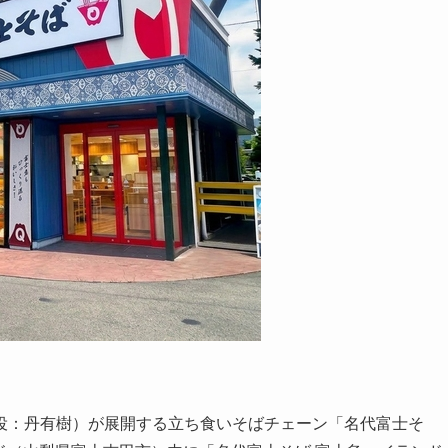
役：丹有樹）が展開する立ち食いそばチェーン「名代富士そ