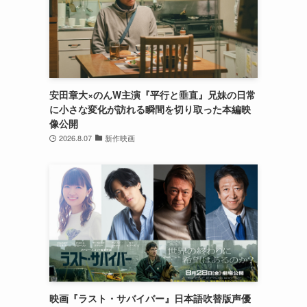
安田章大×のんW主演『平行と垂直』兄妹の日常
に小さな変化が訪れる瞬間を切り取った本編映
像公開
2026.8.07
新作映画
ら
映画『ラスト・サバイバー』日本語吹替版声優