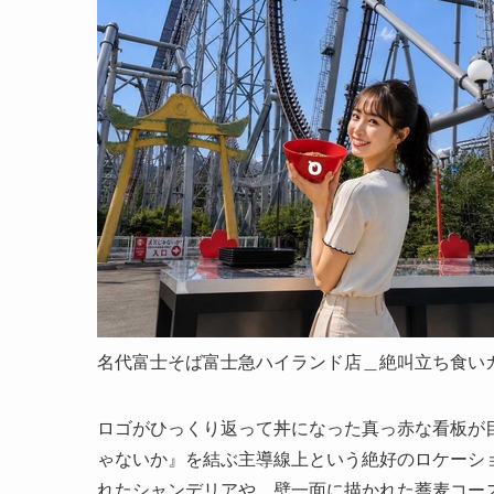
名代富士そば富士急ハイランド店＿絶叫立ち食い
ロゴがひっくり返って丼になった真っ赤な看板が目
ゃないか』を結ぶ主導線上という絶好のロケーショ
れたシャンデリアや、壁一面に描かれた蕎麦コー