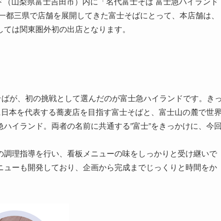
ンド（山梨県富士吉田市）内に「名代富士そば 富士急ハイランド
、一都三県で店舗を展開してきた富士そばにとって、本店舗は、
しては関東圏外初の出店となります。
そばが、初の挑戦として選んだのが富士急ハイランドです。き
に日本を代表する蕎麦店を目指す富士そばと、富士山の麓で世
ハイランド。両者の名前に共通する”富士”をきっかけに、今
の調理指導を行い、看板メニューの味をしっかりと受け継いで
ニューも開発しており、企画から完成までじっくりと時間をか