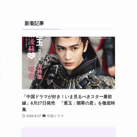
新着記事
っ
界
回
「中国ドラマが好き！いま見るべきスター最前
線」8月27日発売 「逐玉：翡翠の君」を徹底特
集
2026.8.07
中国ドラマ