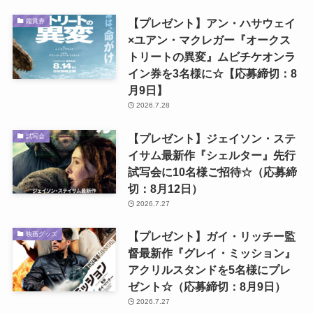
【プレゼント】アン・ハサウェイ
鑑賞券
×ユアン・マクレガー『オークス
トリートの異変』ムビチケオンラ
イン券を3名様に☆【応募締切：8
月9日】
2026.7.28
【プレゼント】ジェイソン・ステ
試写会
イサム最新作『シェルター』先行
試写会に10名様ご招待☆（応募締
切：8月12日）
2026.7.27
【プレゼント】ガイ・リッチー監
映画グッズ
督最新作『グレイ・ミッション』
アクリルスタンドを5名様にプレ
ゼント☆（応募締切：8月9日）
2026.7.27