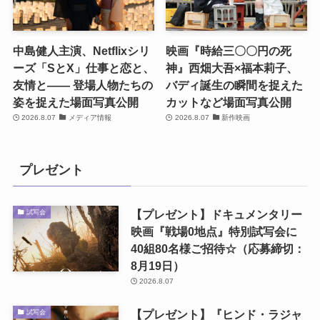
中島健人主演、Netflixシリ
映画『時給三〇〇円の死
ーズ「SとX」仕事と恋と、
神』西畑大吾×福本莉子、
友情と―― 登場人物たちの
バディ誕生の瞬間を捉えた
姿を捉えた場面写真公開
カットなど場面写真公開
2026.8.07
メディア情報
2026.8.07
新作映画
プレゼント
【プレゼント】ドキュメンタリー
試写会
映画『戦場0地点』特別試写会に
40組80名様ご招待☆（応募締切：
8月19日）
2026.8.07
【プレゼント】『ヒンド・ラジャ
試写会