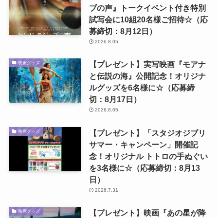
ブの声』トークイベント付き特別
試写会に10組20名様ご招待☆（応
募締切：8月12日）
2026.8.05
【プレゼント】実写映画『モアナ
映画グッズ
と伝説の海』公開記念！オリジナ
ルグッズを6名様に☆（応募締
切：8月17日）
2026.8.05
【プレゼント】「スタジオジブリ
映画グッズ
サマー・キャンペーン」開催記
念！オリジナル トトロの手ぬぐい
を3名様に☆（応募締切：8月13
日）
2026.7.31
【プレゼント】映画『あの星が降
映画グッズ