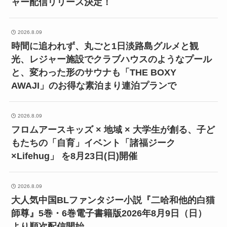
ャー配信リリース決定！
2026.8.09
時間に追われず、丸ごと1日淡路島グルメと観
光、レジャー施設でクラブハウスのようなプール
と、変わった形のサウナも「THE BOXY
AWAJI」のお得な素泊まり連泊プランで
2026.8.09
フロムアースキッズ × 地域 × 大学生が創る、子ど
もたちの「自育」イベント「諸福ジーク
×Lifehug」 を8月23日(日)開催
2026.8.09
大人気中国BLファンタジー小説『二哈和他的白猫
師尊』5巻・6巻電子書籍版2026年8月9日（日）
より順次配信開始