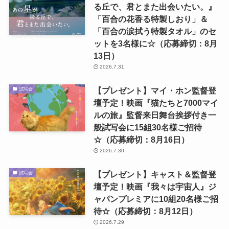
る丘で、君とまた出会いたい。』
「百合の花香る特製しおり」＆
「百合の涙拭う特製タオル」のセ
ットを3名様に☆（応募締切：8月
13日）
2026.7.31
【プレゼント】マイ・ホン監督登
試写会
壇予定！映画『猫たちと7000マイ
ルの旅』監督来日舞台挨拶付き一
般試写会に15組30名様ご招待
☆（応募締切：8月16日）
2026.7.30
【プレゼント】キャスト＆監督登
試写会
壇予定！映画『我々は宇宙人』ジ
ャパンプレミアに10組20名様ご招
待☆（応募締切：8月12日）
2026.7.29