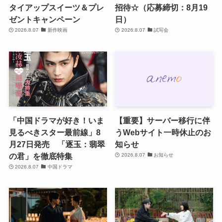
タイアップスイーツ＆プレ
招待☆（応募締切：8月19
ゼントキャンペーン
日）
2026.8.07
新作映画
2026.8.07
試写会
「中国ドラマが好き！いま
【重要】サーバー移行に伴
見るべきスター最前線」8
うWebサイト一時休止のお
月27日発売 「逐玉：翡翠
知らせ
の君」を徹底特集
2026.8.07
お知らせ
2026.8.07
中国ドラマ