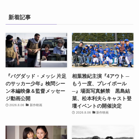
新着記事
『バグダッド・メッシ 片足
相葉雅紀主演『4アウト ─
のサッカー少年』検問シー
もう一度、プレイボール
ン本編映像＆監督メッセー
─』場面写真解禁 黒島結
ジ動画公開
菜、松本利夫らキャスト登
壇イベントの開催決定
2026.8.06
新作映画
2026.8.06
新作映画