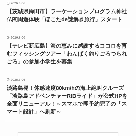
2026.8.06
【茨城県鉾田市】ラーケーションプログラム神社
仏閣周遊体験「ほこたde謎解き旅行」スタート
2026.8.06
【テレビ新広島】海の恵みに感謝するココロを育
むフィッシングツアー「わんぱく釣りごろつられ
ごろ」の参加小学生を募集
2026.8.06
淡路島発！体感速度80km/hの海上絶叫クルーズ
「淡路島アドベンチャーRIBライド」が公式HPを
全面リニューアル！～スマホで即予約完了の「ス
マート設計」へ刷新～