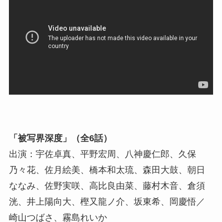
「被写界深度」（全6話）
出演：宇佐卓真、平野宏周、八神慶仁郎、久保
乃々花、佐月絵美、橋本和太琉、森田大鼓、朝日
ななみ、佐野実咲、高比良由菜、藤村木音、倉須
洸、井上陽向大、樫又龍ノ介、坂東希、岡慶悟／
崎山つばさ、霧島れいか