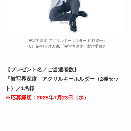
「被写界深度 アクリルキーホルダー 紺野遼平」
（C）苑生/大洋図書/「被写界深度」製作委員会
【プレゼント名／ご当選者数】
「
被写界深度
」アクリルキーホルダー（2種セッ
ト）／1名様
※応募締切：2025年7月
23
日（
水
）