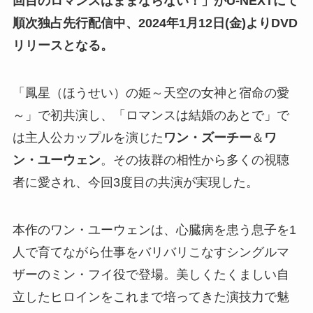
回目のロマンスはままならない！」がU-NEXTにて
順次独占先行配信中、2024年1月12日(金)よりDVD
リリースとなる。
「鳳星（ほうせい）の姫～天空の女神と宿命の愛
～」で初共演し、「ロマンスは結婚のあとで」で
は主人公カップルを演じた
ワン・ズーチー
＆
ワ
ン・ユーウェン
。その抜群の相性から多くの視聴
者に愛され、今回3度目の共演が実現した。
本作のワン・ユーウェンは、心臓病を患う息子を1
人で育てながら仕事をバリバリこなすシングルマ
ザーのミン・フイ役で登場。美しくたくましい自
立したヒロインをこれまで培ってきた演技力で魅