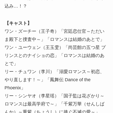
込み…！？
【キャスト】
ワン・ズーチー（王子奇）「宮廷恋仕官～ただい
ま殿下と捜査中～」「ロマンスは結婚のあとで」
ワン・ユーウェン（王玉雯）「尚芸館の五つ星 プ
リンスとのナイショの恋」「ロマンスは結婚のあ
とで」
リー・チュワン（李川）「溺愛ロマンス～初恋、
やり直します！～」「鳳舞伝 Dance of the
Phoenix」
リー・シンヤオ（李星瑶）「国子監は花ざかり～
ロマンスは最高学府で～」「千紫万華（せんしば
んか）～重紫（ちょうし）に捧ぐ不滅の愛～」