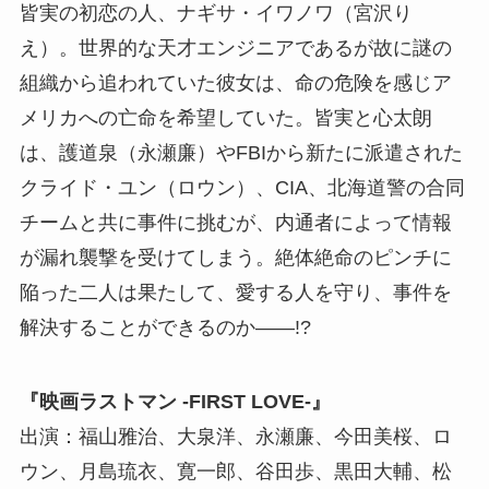
皆実の初恋の人、ナギサ・イワノワ（宮沢り
え）。世界的な天才エンジニアであるが故に謎の
組織から追われていた彼女は、命の危険を感じア
メリカへの亡命を希望していた。皆実と心太朗
は、護道泉（永瀬廉）やFBIから新たに派遣された
クライド・ユン（ロウン）、CIA、北海道警の合同
チームと共に事件に挑むが、内通者によって情報
が漏れ襲撃を受けてしまう。絶体絶命のピンチに
陥った二人は果たして、愛する人を守り、事件を
解決することができるのか――!?
『映画ラストマン -FIRST LOVE-』
出演：福山雅治、大泉洋、永瀬廉、今田美桜、ロ
ウン、月島琉衣、寛一郎、谷田歩、黒田大輔、松