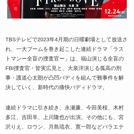
TBSテレビで2023年4月期の日曜劇場として放送さ
れ、一大ブームを巻き起こした連続ドラマ「ラス
トマンー全盲の捜査官ー」は、福山演じる全盲の
FBI捜査官・皆実広見と、大泉洋演じる孤高の刑
事・護道心太朗が凸凹バディを組んで難事件を解
決していく、新時代の痛快バディドラマ。
連続ドラマに引き続き、永瀬廉、今田美桜、木村
多江、吉田羊、上川隆也が出演。その他にも、宮
沢りえ、ロウン、月島琉衣、寛一郎などバラエテ