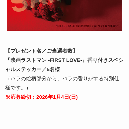
【プレゼント名／ご当選者数】
『映画ラストマン -FIRST LOVE-』
香り付きスペシ
ャルステッカー
／
5名様
（バラの絵柄部分から、バラの香りがする特別仕
様です。）
※応募締切：2026年1月4日(
日
)