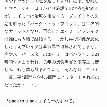
酒やドラッグで問題を起こすようになる。心配し
たマネージャーはリハビリ施設での治療を勧める
が、エイミーは治療を拒否する。ブレイクとの失
恋を歌った「バック・トゥ・ブラック」は世界的
な大ヒットとなり、再会したエイミーとブレイク
は誰にも内緒で結婚する。しかし再び関係が悪化
したうえブレイクは暴行罪で逮捕されてしまう。
今やスーパースターのエイミーはパパラッチに24
時間付きまとわれ、長年の摂食障害と依存症に苦
しみ、心も体も蝕まれていく。そんな時、グラミ
ー賞主要4部門を含む6部門にノミネートされるの
だったが・・・。
『Back to Black エイミーのすべて』