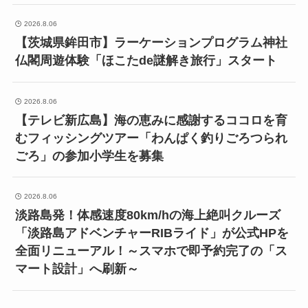
2026.8.06
【茨城県鉾田市】ラーケーションプログラム神社
仏閣周遊体験「ほこたde謎解き旅行」スタート
2026.8.06
【テレビ新広島】海の恵みに感謝するココロを育
むフィッシングツアー「わんぱく釣りごろつられ
ごろ」の参加小学生を募集
2026.8.06
淡路島発！体感速度80km/hの海上絶叫クルーズ
「淡路島アドベンチャーRIBライド」が公式HPを
全面リニューアル！～スマホで即予約完了の「ス
マート設計」へ刷新～