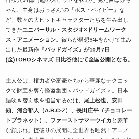
行収入34億円超の大ヒットを収めた“見た目は赤ち
ゃん、中身はおっさん”の『ボス・ベイビー』な
ど、数々の大ヒットキャラクターたちを生み出し
てきた
ユニバーサル・スタジオ×ドリームワーク
ス・アニメーション
。彼らが構想6年をかけて生み
出した最新作
『バッドガイズ』が10月7日
(金)TOHOシネマズ 日比谷他にて全国公開となる。
主人公は、権力者や富豪たちから華麗なテクニッ
クで財宝を奪う怪盗集団＜バッドガイズ＞。日本
語吹き替え版を担当するのは、
尾上松也、安田
顕、河合郁人（A.B.C-Z）、長田庄平（チョコレー
トプラネット）、ファーストサマーウイカ
と豪華
な顔ぶれ。掟破りの展開に全世界も唖然！アニメ