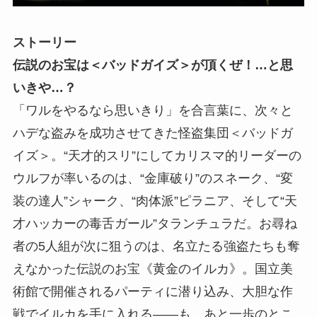
ストーリー
伝説のお宝は＜バッドガイズ＞が頂くぜ！…と思
いきや…？
「ワルをやるなら思いきり」を合言葉に、次々と
ハデな盗みを成功させてきた怪盗集団＜バッドガ
イズ＞。“天才的スリ”にしてカリスマ的リーダーの
ウルフが率いるのは、“金庫破り”のスネーク、“変
装の達人”シャーク、“肉体派”ピラニア、そして“天
才ハッカーの毒舌ガール”タランチュラだ。お尋ね
者の5人組が次に狙うのは、名立たる強盗たちも奪
えなかった伝説のお宝《黄金のイルカ》。国立美
術館で開催されるパーティに潜り込み、大胆な作
戦でイルカを手に入れる――も、あと一歩のとこ