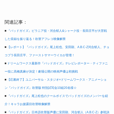
関連記事：
■
『バッドガイズ』ピラニア役・河合郁人&シャーク役・長田庄平が大苦戦
した収録を振り返る！吹替アフレコ映像解禁
■
【レポート】『バッドガイズ』尾上松也、安田顕、A.B.C-Z河合郁人、チョ
コプラ長田庄平、ファーストサマーウイカが登壇！
■
ドリームワークス最新作『バッドガイズ』テレビレポーター・ティファニ
ー役に高橋真麻が決定！劇場公開の映画声優は初挑戦
■
【応募終了】ユニバーサル・スタジオ×ドリームワークス・アニメーショ
ン『バッドガイズ』吹替版 特別試写会10組20名様☆
■
『バッドガイズ』尾上松也のクールボイスでバッドガイズのメンバーを紹
介！キャラお披露目吹替映像解禁
■
『バッドガイズ』日本語吹替版声優に安田顕、河合郁人（A.B.C-Z）参戦決