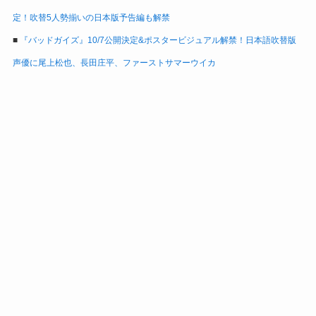
定！吹替5人勢揃いの日本版予告編も解禁
■
『バッドガイズ』10/7公開決定&ポスタービジュアル解禁！日本語吹替版
声優に尾上松也、長田庄平、ファーストサマーウイカ