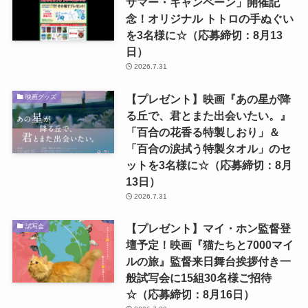
サマー・キャンペーン」開催記
念！オリジナル トトロの手ぬぐい
を3名様に☆（応募締切：8月13
日）
2026.7.31
【プレゼント】映画『あの星が降
映画グッズ
る丘で、君とまた出会いたい。』
「百合の花香る特製しおり」＆
「百合の涙拭う特製タオル」のセ
ットを3名様に☆（応募締切：8月
13日）
2026.7.31
【プレゼント】マイ・ホン監督登
試写会
壇予定！映画『猫たちと7000マイ
ルの旅』監督来日舞台挨拶付き一
般試写会に15組30名様ご招待
☆（応募締切：8月16日）