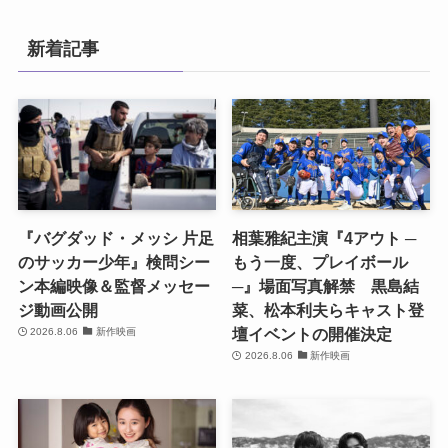
新着記事
『バグダッド・メッシ 片足
相葉雅紀主演『4アウト ─
のサッカー少年』検問シー
もう一度、プレイボール
ン本編映像＆監督メッセー
─』場面写真解禁 黒島結
ジ動画公開
菜、松本利夫らキャスト登
壇イベントの開催決定
2026.8.06
新作映画
2026.8.06
新作映画