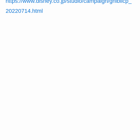
https://www.disney.co.jp/studio/campaign/ghiblicp_
20220714.html