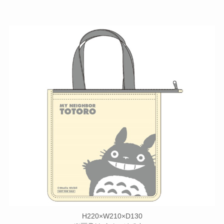
H220×W210×D130