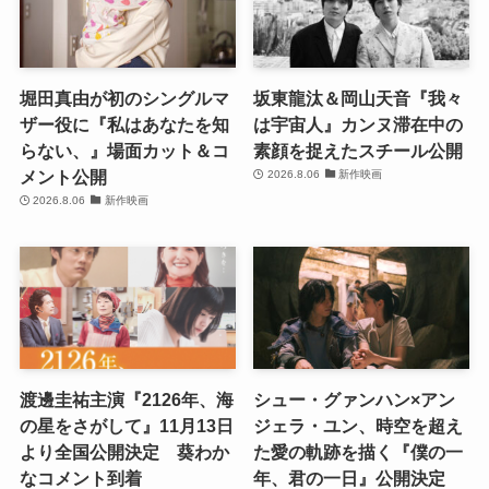
堀田真由が初のシングルマ
坂東龍汰＆岡山天音『我々
ザー役に『私はあなたを知
は宇宙人』カンヌ滞在中の
らない、』場面カット＆コ
素顔を捉えたスチール公開
メント公開
2026.8.06
新作映画
2026.8.06
新作映画
渡邊圭祐主演『2126年、海
シュー・グァンハン×アン
の星をさがして』11月13日
ジェラ・ユン、時空を超え
より全国公開決定 葵わか
た愛の軌跡を描く『僕の一
なコメント到着
年、君の一日』公開決定