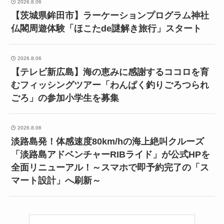
2026.8.06
【茨城県鉾田市】ラーケーションプログラム神社
仏閣周遊体験「ほこたde謎解き旅行」スタート
2026.8.06
【テレビ新広島】海の恵みに感謝するココロを育
むフィッシングツアー「わんぱく釣りごろつられ
ごろ」の参加小学生を募集
2026.8.06
淡路島発！体感速度80km/hの海上絶叫クルーズ
「淡路島アドベンチャーRIBライド」が公式HPを
全面リニューアル！～スマホで即予約完了の「ス
マート設計」へ刷新～