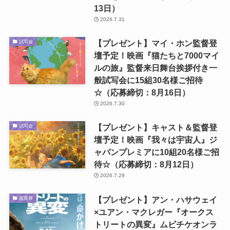
13日）
2026.7.31
【プレゼント】マイ・ホン監督登
試写会
壇予定！映画『猫たちと7000マイ
ルの旅』監督来日舞台挨拶付き一
般試写会に15組30名様ご招待
☆（応募締切：8月16日）
2026.7.30
【プレゼント】キャスト＆監督登
試写会
壇予定！映画『我々は宇宙人』ジ
ャパンプレミアに10組20名様ご招
待☆（応募締切：8月12日）
2026.7.29
【プレゼント】アン・ハサウェイ
鑑賞券
×ユアン・マクレガー『オークス
トリートの異変』ムビチケオンラ