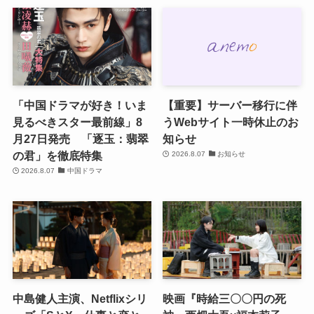
「中国ドラマが好き！いま
【重要】サーバー移行に伴
見るべきスター最前線」8
うWebサイト一時休止のお
月27日発売 「逐玉：翡翠
知らせ
の君」を徹底特集
2026.8.07
お知らせ
2026.8.07
中国ドラマ
中島健人主演、Netflixシリ
映画『時給三〇〇円の死