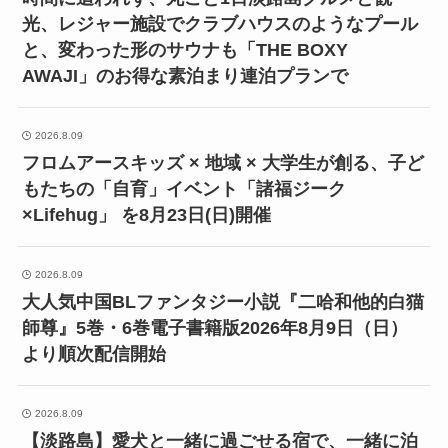
光、レジャー施設でクラブハウスのようなプール
と、変わった形のサウナも「THE BOXY
AWAJI」のお得な素泊まり連泊プランで
2026.8.09
フロムアースキッズ × 地域 × 大学生が創る、子ど
もたちの「自育」イベント「諸福ジーク
×Lifehug」 を8月23日(日)開催
2026.8.09
大人気中国BLファンタジー小説『二哈和他的白猫
師尊』5巻・6巻電子書籍版2026年8月9日（日）
より順次配信開始
2026.8.09
【淡路島】愛犬と一緒に過ごせる宿で、一緒に泊