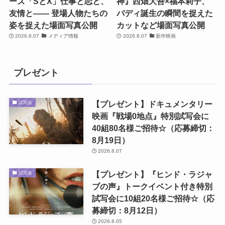
ーズ「SとX」仕事と恋と、
神』西畑大吾×福本莉子、
友情と―― 登場人物たちの
バディ誕生の瞬間を捉えた
姿を捉えた場面写真公開
カットなど場面写真公開
2026.8.07
メディア情報
2026.8.07
新作映画
プレゼント
【プレゼント】ドキュメンタリー
試写会
映画『戦場0地点』特別試写会に
40組80名様ご招待☆（応募締切：
8月19日）
2026.8.07
【プレゼント】『ヒンド・ラジャ
試写会
ブの声』トークイベント付き特別
試写会に10組20名様ご招待☆（応
募締切：8月12日）
2026.8.05