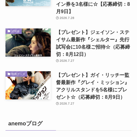
イン券を3名様に☆【応募締切：8
月9日】
2026.7.28
【プレゼント】ジェイソン・ステ
試写会
イサム最新作『シェルター』先行
試写会に10名様ご招待☆（応募締
切：8月12日）
2026.7.27
【プレゼント】ガイ・リッチー監
映画グッズ
督最新作『グレイ・ミッション』
アクリルスタンドを5名様にプレ
ゼント☆（応募締切：8月9日）
2026.7.27
anemoブログ