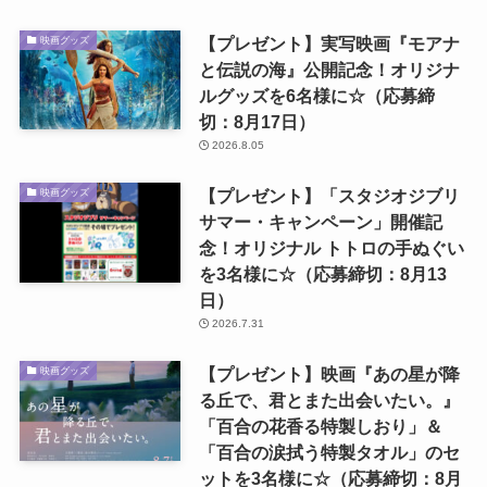
【プレゼント】実写映画『モアナ
映画グッズ
と伝説の海』公開記念！オリジナ
ルグッズを6名様に☆（応募締
切：8月17日）
2026.8.05
【プレゼント】「スタジオジブリ
映画グッズ
サマー・キャンペーン」開催記
念！オリジナル トトロの手ぬぐい
を3名様に☆（応募締切：8月13
日）
2026.7.31
【プレゼント】映画『あの星が降
映画グッズ
る丘で、君とまた出会いたい。』
「百合の花香る特製しおり」＆
「百合の涙拭う特製タオル」のセ
ットを3名様に☆（応募締切：8月