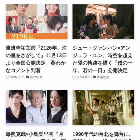
渡邊圭祐主演『2126年、海
シュー・グァンハン×アン
の星をさがして』11月13日
ジェラ・ユン、時空を超え
より全国公開決定 葵わか
た愛の軌跡を描く『僕の一
なコメント到着
年、君の一日』公開決定
2026.8.06
新作映画
2026.8.06
香港映画
毎熊克哉×小島梨里杏『月
1990年代の台北を舞台に、