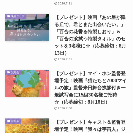
2026.7.31
【プレゼント】映画『あの星が降
映画グッズ
る丘で、君とまた出会いたい。』
「百合の花香る特製しおり」＆
「百合の涙拭う特製タオル」のセ
ットを3名様に☆（応募締切：8月
13日）
2026.7.31
【プレゼント】マイ・ホン監督登
試写会
壇予定！映画『猫たちと7000マイ
ルの旅』監督来日舞台挨拶付き一
般試写会に15組30名様ご招待
☆（応募締切：8月16日）
2026.7.30
【プレゼント】キャスト＆監督登
試写会
壇予定！映画『我々は宇宙人』ジ