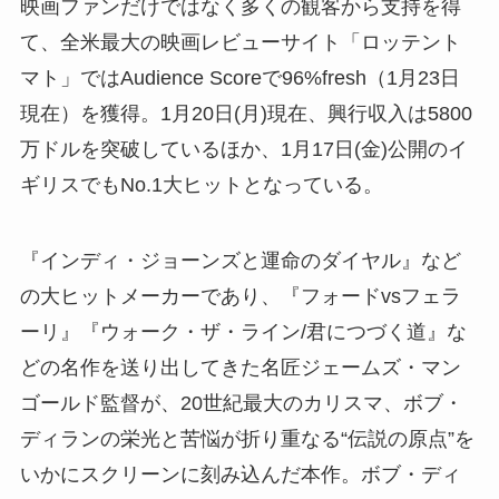
映画ファンだけではなく多くの観客から支持を得
て、全米最大の映画レビューサイト「ロッテント
マト」ではAudience Scoreで96%fresh（1月23日
現在）を獲得。1月20日(月)現在、興行収入は5800
万ドルを突破しているほか、1月17日(金)公開のイ
ギリスでもNo.1大ヒットとなっている。
『インディ・ジョーンズと運命のダイヤル』など
の大ヒットメーカーであり、『フォードvsフェラ
ーリ』『ウォーク・ザ・ライン/君につづく道』な
どの名作を送り出してきた名匠ジェームズ・マン
ゴールド監督が、20世紀最大のカリスマ、ボブ・
ディランの栄光と苦悩が折り重なる“伝説の原点”を
いかにスクリーンに刻み込んだ本作。ボブ・ディ