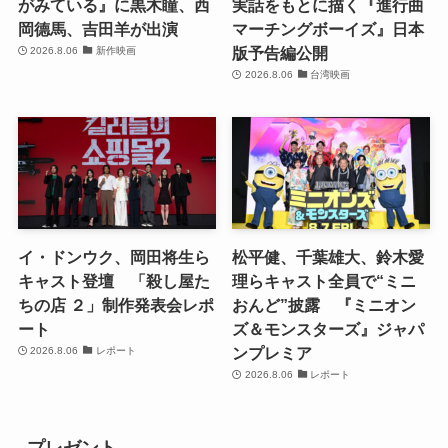
がみている』に黒木瞳、西
実話をもとに描く『進行曲
岡德馬、吉田羊が出演
マーチングボーイズ』日本
版予告編公開
2026.8.06
新作映画
2026.8.06
台湾映画
イ・ドンウク、岡田将生ら
松平健、千葉雄大、鈴木愛
キャスト登壇 「殺し屋た
理らキャスト全員で“ミニ
ちの店 ２」制作発表会レポ
おんど”披露 『ミニオン
ート
ズ＆モンスターズ』ジャパ
ンプレミア
2026.8.06
レポート
2026.8.06
レポート