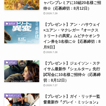
ャパンプレミアに10組20名様ご招
待☆（応募締切：8月12日）
2026.7.29
【プレゼント】アン・ハサウェイ
鑑賞券
×ユアン・マクレガー『オークス
トリートの異変』ムビチケオンラ
イン券を3名様に☆【応募締切：8
月9日】
2026.7.28
【プレゼント】ジェイソン・ステ
試写会
イサム最新作『シェルター』先行
試写会に10名様ご招待☆（応募締
切：8月12日）
2026.7.27
【プレゼント】ガイ・リッチー監
映画グッズ
督最新作『グレイ・ミッション』