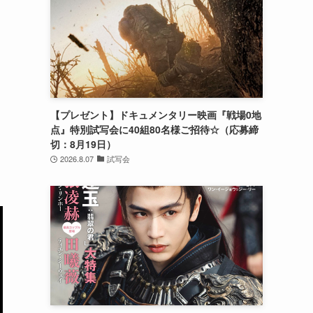
【プレゼント】ドキュメンタリー映画『戦場0地
点』特別試写会に40組80名様ご招待☆（応募締
切：8月19日）
2026.8.07
試写会