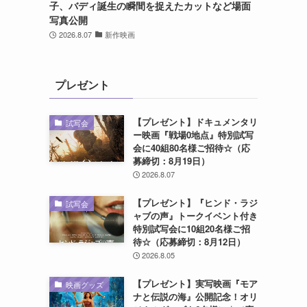
子、バディ誕生の瞬間を捉えたカットなど場面
写真公開
2026.8.07
新作映画
プレゼント
【プレゼント】ドキュメンタリ
試写会
ー映画『戦場0地点』特別試写
会に40組80名様ご招待☆（応
募締切：8月19日）
2026.8.07
【プレゼント】『ヒンド・ラジ
試写会
ャブの声』トークイベント付き
特別試写会に10組20名様ご招
待☆（応募締切：8月12日）
2026.8.05
【プレゼント】実写映画『モア
映画グッズ
ナと伝説の海』公開記念！オリ