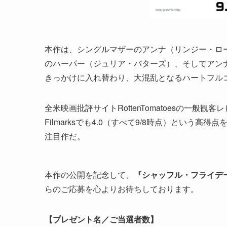
本作は、シングルマザーのアンナ（リンジー・ロ
のハーパー（ジュリア・バターズ）、そしてアン
きっかけに入れ替わり、大混乱となるハートフル
全米映画批評サイトRottenTomatoesの一般観客
Filmarksでも4.0（すべて9/8時点）とい
注目作だ。
本作の公開を記念して、
『シャッフル・フライデ
らのご応募を心よりお待ちしております。
【プレゼント名／ご当選者数】