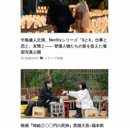
中島健人主演、Netflixシリーズ「SとX」仕事と
恋と、友情と―― 登場人物たちの姿を捉えた場
面写真公開
2026.8.07
メディア情報
映画『時給三〇〇円の死神』西畑大吾×福本莉