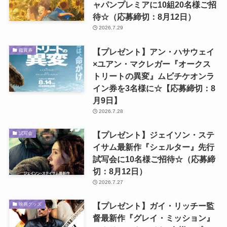
ャパンプレミアに10組20名様ご招
待☆（応募締切：8月12日）
2026.7.29
【プレゼント】アン・ハサウェイ
鑑賞券
×ユアン・マクレガー『オークス
トリートの異変』ムビチケオンラ
イン券を3名様に☆【応募締切：8
月9日】
2026.7.28
【プレゼント】ジェイソン・ステ
試写会
イサム最新作『シェルター』先行
試写会に10名様ご招待☆（応募締
切：8月12日）
2026.7.27
【プレゼント】ガイ・リッチー監
映画グッズ
督最新作『グレイ・ミッション』