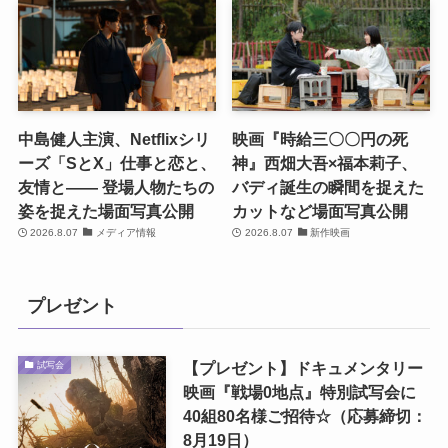
中島健人主演、Netflixシリ
映画『時給三〇〇円の死
ーズ「SとX」仕事と恋と、
神』西畑大吾×福本莉子、
友情と―― 登場人物たちの
バディ誕生の瞬間を捉えた
姿を捉えた場面写真公開
カットなど場面写真公開
2026.8.07
メディア情報
2026.8.07
新作映画
プレゼント
【プレゼント】ドキュメンタリー
試写会
映画『戦場0地点』特別試写会に
40組80名様ご招待☆（応募締切：
8月19日）