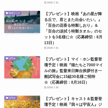
2026.7.31
【プレゼント】映画『あの星が降
映画グッズ
る丘で、君とまた出会いたい。』
「百合の花香る特製しおり」＆
「百合の涙拭う特製タオル」のセ
ットを3名様に☆（応募締切：8月
13日）
2026.7.31
【プレゼント】マイ・ホン監督登
試写会
壇予定！映画『猫たちと7000マイ
ルの旅』監督来日舞台挨拶付き一
般試写会に15組30名様ご招待
☆（応募締切：8月16日）
2026.7.30
【プレゼント】キャスト＆監督登
試写会
壇予定！映画『我々は宇宙人』ジ