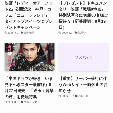
映画『レディ・オア・ノッ
【プレゼント】ドキュメン
ト2』公開記念 神戸・カ
タリー映画『戦場0地点』
フェ「ニューラフレア」
特別試写会に40組80名様ご
タイアップスイーツ＆プレ
招待☆（応募締切：8月19
ゼントキャンペーン
日）
2026.8.07
新作映画
2026.8.07
試写会
「中国ドラマが好き！いま
【重要】サーバー移行に伴
見るべきスター最前線」8
うWebサイト一時休止のお
月27日発売 「逐玉：翡翠
知らせ
の君」を徹底特集
2026.8.07
お知らせ
2026.8.07
中国ドラマ