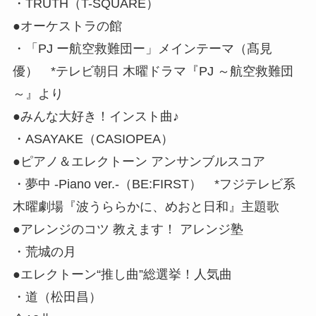
・TRUTH（T-SQUARE）
●オーケストラの館
・「PJ ー航空救難団ー」メインテーマ（髙見
優） *テレビ朝日 木曜ドラマ『PJ ～航空救難団
～』より
●みんな大好き！インスト曲♪
・ASAYAKE（CASIOPEA）
●ピアノ＆エレクトーン アンサンブルスコア
・夢中 -Piano ver.-（BE:FIRST） *フジテレビ系
木曜劇場『波うららかに、めおと日和』主題歌
●アレンジのコツ 教えます！ アレンジ塾
・荒城の月
●エレクトーン“推し曲”総選挙！人気曲
・道（松田昌）