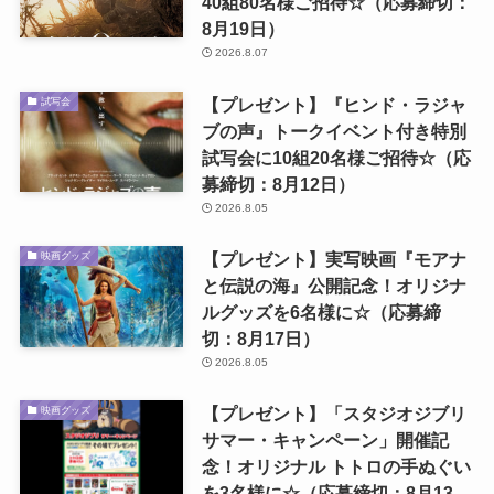
40組80名様ご招待☆（応募締切：
8月19日）
2026.8.07
【プレゼント】『ヒンド・ラジャ
試写会
ブの声』トークイベント付き特別
試写会に10組20名様ご招待☆（応
募締切：8月12日）
2026.8.05
【プレゼント】実写映画『モアナ
映画グッズ
と伝説の海』公開記念！オリジナ
ルグッズを6名様に☆（応募締
切：8月17日）
2026.8.05
【プレゼント】「スタジオジブリ
映画グッズ
サマー・キャンペーン」開催記
念！オリジナル トトロの手ぬぐい
を3名様に☆（応募締切：8月13