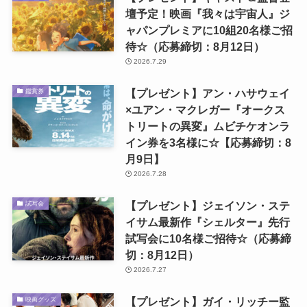
壇予定！映画『我々は宇宙人』ジ
ャパンプレミアに10組20名様ご招
待☆（応募締切：8月12日）
2026.7.29
【プレゼント】アン・ハサウェイ
鑑賞券
×ユアン・マクレガー『オークス
トリートの異変』ムビチケオンラ
イン券を3名様に☆【応募締切：8
月9日】
2026.7.28
【プレゼント】ジェイソン・ステ
試写会
イサム最新作『シェルター』先行
試写会に10名様ご招待☆（応募締
切：8月12日）
2026.7.27
【プレゼント】ガイ・リッチー監
映画グッズ