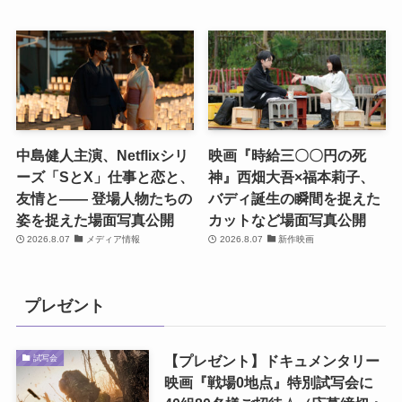
中島健人主演、Netflixシリ
映画『時給三〇〇円の死
ーズ「SとX」仕事と恋と、
神』西畑大吾×福本莉子、
友情と―― 登場人物たちの
バディ誕生の瞬間を捉えた
姿を捉えた場面写真公開
カットなど場面写真公開
2026.8.07
メディア情報
2026.8.07
新作映画
プレゼント
【プレゼント】ドキュメンタリー
試写会
映画『戦場0地点』特別試写会に