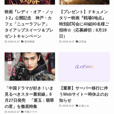
映画『レディ・オア・ノッ
【プレゼント】ドキュメン
ト2』公開記念 神戸・カ
タリー映画『戦場0地点』
フェ「ニューラフレア」
特別試写会に40組80名様ご
タイアップスイーツ＆プレ
招待☆（応募締切：8月19
ゼントキャンペーン
日）
2026.8.07
新作映画
2026.8.07
試写会
「中国ドラマが好き！いま
【重要】サーバー移行に伴
見るべきスター最前線」8
うWebサイト一時休止のお
月27日発売 「逐玉：翡翠
知らせ
の君」を徹底特集
2026.8.07
お知らせ
2026.8.07
中国ドラマ