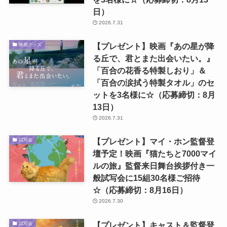
日）
2026.7.31
【プレゼント】映画『あの星が降
映画グッズ
る丘で、君とまた出会いたい。』
「百合の花香る特製しおり」＆
「百合の涙拭う特製タオル」のセ
ットを3名様に☆（応募締切：8月
13日）
2026.7.31
【プレゼント】マイ・ホン監督登
試写会
壇予定！映画『猫たちと7000マイ
ルの旅』監督来日舞台挨拶付き一
般試写会に15組30名様ご招待
☆（応募締切：8月16日）
2026.7.30
【プレゼント】キャスト＆監督登
試写会