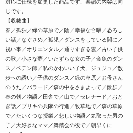
対応に仕様を変更した商品です。楽譜の内容は同
じです。
【収載曲】
春／孤独／緑の草原で／陰／幸福な合唱／恐ろし
い話／なぐさめ／孤児／ダンスをしている間に／
祝い事／オリエンタル／通りすぎる雲／古い子供
の歌／小さな夢／いたずらな女の子／金魚のダン
ス／ペテン師／私のかわいい子犬、ジュジュ／散
歩への誘い／子供のダンス／緑の草原／お母さん
のうた／バラード／森の中をさまよって／散歩／
春の朝／物語／田舎で／山で／セレナード／おと
ぎ話／ブリキの兵隊の行進／牧草地で／森の草原
で／たいくつな授業／悲しい物語／気取った男の
子／大好きなママ／舞踏会の後で／朝早くに