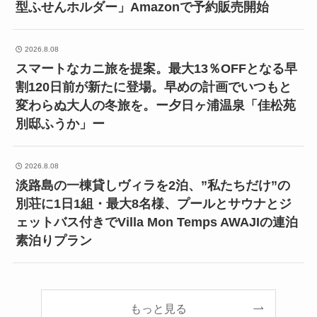
型ふせんホルダー」Amazonで予約販売開始
2026.8.08
スマートなカニ旅を提案。最大13％OFFとなる早
割120日前が新たに登場。早めの計画でいつもと
変わらぬ大人の冬旅を。ー夕日ヶ浦温泉「佳松苑
別邸ふうか」ー
2026.8.08
淡路島の一棟貸しヴィラを2泊、”私たちだけ”の
別荘に1日1組・最大8名様、プールとサウナとジ
ェットバス付きでVilla Mon Temps AWAJIの連泊
素泊りプラン
もっと見る