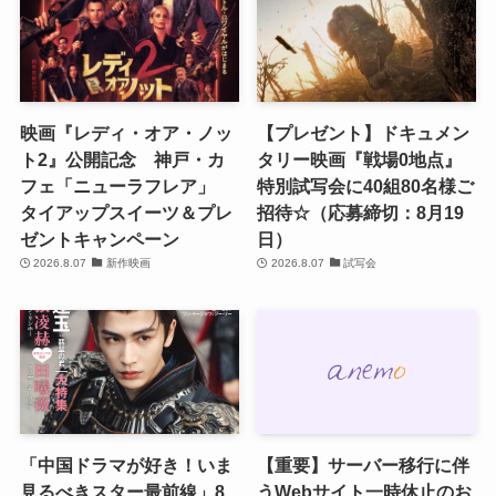
映画『レディ・オア・ノッ
【プレゼント】ドキュメン
ト2』公開記念 神戸・カ
タリー映画『戦場0地点』
フェ「ニューラフレア」
特別試写会に40組80名様ご
タイアップスイーツ＆プレ
招待☆（応募締切：8月19
ゼントキャンペーン
日）
2026.8.07
新作映画
2026.8.07
試写会
「中国ドラマが好き！いま
【重要】サーバー移行に伴
見るべきスター最前線」8
うWebサイト一時休止のお