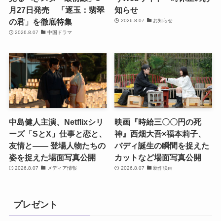
月27日発売 「逐玉：翡翠
知らせ
の君」を徹底特集
2026.8.07
お知らせ
2026.8.07
中国ドラマ
中島健人主演、Netflixシリ
映画『時給三〇〇円の死
ーズ「SとX」仕事と恋と、
神』西畑大吾×福本莉子、
友情と―― 登場人物たちの
バディ誕生の瞬間を捉えた
姿を捉えた場面写真公開
カットなど場面写真公開
2026.8.07
メディア情報
2026.8.07
新作映画
プレゼント