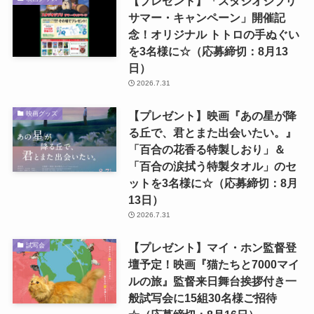
【プレゼント】「スタジオジブリ
サマー・キャンペーン」開催記
念！オリジナル トトロの手ぬぐい
を3名様に☆（応募締切：8月13
日）
2026.7.31
【プレゼント】映画『あの星が降
映画グッズ
る丘で、君とまた出会いたい。』
「百合の花香る特製しおり」＆
「百合の涙拭う特製タオル」のセ
ットを3名様に☆（応募締切：8月
13日）
2026.7.31
【プレゼント】マイ・ホン監督登
試写会
壇予定！映画『猫たちと7000マイ
ルの旅』監督来日舞台挨拶付き一
般試写会に15組30名様ご招待