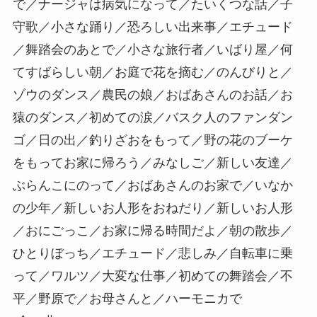
で／ナージャは病気になって／たいくつな話／子
守歌／小さな踊り／恐ろしい出来事／エチュード
／舞踏会のあとで／小さな旅行者／いばり屋／何
てすばらしい朝／お庭で花を摘む／のんびりと／
ゾウのダンス／農民の娘／おばあさんのお話／お
猿のダンス／初めての涙／バスク人のファンダン
ゴ／日の出／釣りざおをもって／野の花のブーケ
をもってお家に帰ろう／みなしご／新しい友達／
ぶらんこにのって／おばあさんのお家で／いなか
の少年／新しいお人形をおねだり／新しいお人形
／おにごっこ／お家に帰る時間だよ／朝の散歩／
ひとりぼっち／エチュード／悲しみ／自転車に乗
って／ワルツ／大変な仕事／初めての舞踏会／不
平／野原で／お母さんと／ハーモニカで