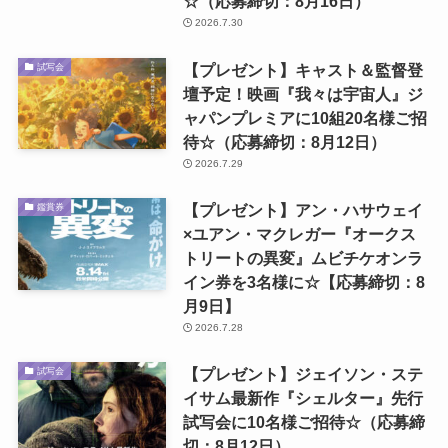
☆（応募締切：8月16日）
2026.7.30
【プレゼント】キャスト＆監督登
試写会
壇予定！映画『我々は宇宙人』ジ
ャパンプレミアに10組20名様ご招
待☆（応募締切：8月12日）
2026.7.29
【プレゼント】アン・ハサウェイ
鑑賞券
×ユアン・マクレガー『オークス
トリートの異変』ムビチケオンラ
イン券を3名様に☆【応募締切：8
月9日】
2026.7.28
【プレゼント】ジェイソン・ステ
試写会
イサム最新作『シェルター』先行
試写会に10名様ご招待☆（応募締
切：8月12日）