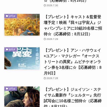
☆（応募締切：8月16日）
2026.7.30
【プレゼント】キャスト＆監督登
試写会
壇予定！映画『我々は宇宙人』ジ
ャパンプレミアに10組20名様ご招
待☆（応募締切：8月12日）
2026.7.29
【プレゼント】アン・ハサウェイ
鑑賞券
×ユアン・マクレガー『オークス
トリートの異変』ムビチケオンラ
イン券を3名様に☆【応募締切：8
月9日】
2026.7.28
【プレゼント】ジェイソン・ステ
試写会
イサム最新作『シェルター』先行
試写会に10名様ご招待☆（応募締
切：8月12日）