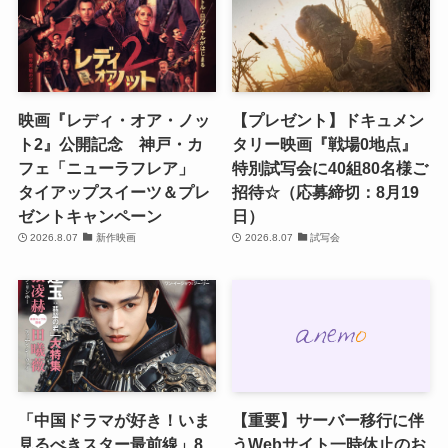
映画『レディ・オア・ノッ
【プレゼント】ドキュメン
ト2』公開記念 神戸・カ
タリー映画『戦場0地点』
フェ「ニューラフレア」
特別試写会に40組80名様ご
タイアップスイーツ＆プレ
招待☆（応募締切：8月19
ゼントキャンペーン
日）
2026.8.07
新作映画
2026.8.07
試写会
「中国ドラマが好き！いま
【重要】サーバー移行に伴
見るべきスター最前線」8
うWebサイト一時休止のお