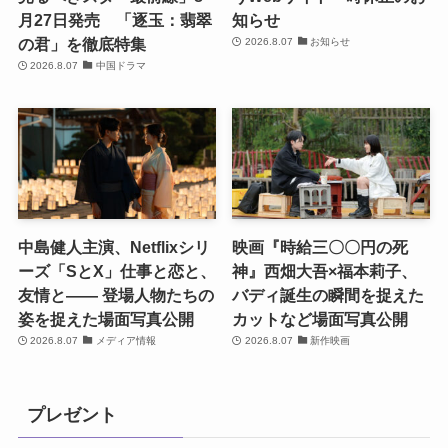
月27日発売 「逐玉：翡翠
知らせ
の君」を徹底特集
2026.8.07
お知らせ
2026.8.07
中国ドラマ
中島健人主演、Netflixシリ
映画『時給三〇〇円の死
ーズ「SとX」仕事と恋と、
神』西畑大吾×福本莉子、
友情と―― 登場人物たちの
バディ誕生の瞬間を捉えた
姿を捉えた場面写真公開
カットなど場面写真公開
2026.8.07
メディア情報
2026.8.07
新作映画
プレゼント