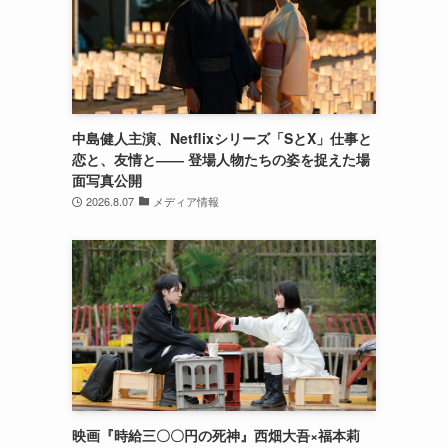
中島健人主演、Netflixシリーズ「SとX」仕事と
恋と、友情と―― 登場人物たちの姿を捉えた場
面写真公開
2026.8.07
メディア情報
映画『時給三〇〇円の死神』西畑大吾×福本莉