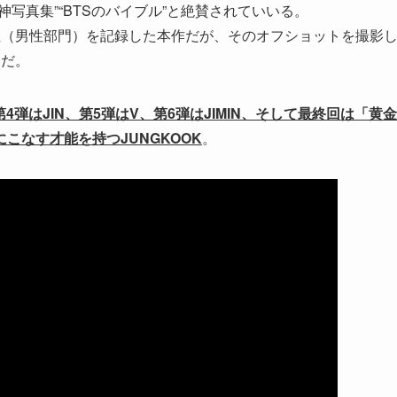
写真集”“BTSのバイブル”と絶賛されていいる。
り上げ1位（男性部門）を記録した本作だが、そのオフショットを撮影
中だ。
第4弾はJIN、第5弾はV、第6弾はJIMIN、そして最終回は「黄金
こなす才能を持つJUNGKOOK
。