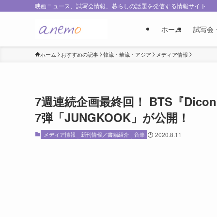
映画ニュース、試写会情報、暮らしの話題を発信する情報サイト
ホーム
試写会
ホーム
おすすめの記事
韓流・華流・アジア
メディア情報
7週連続企画最終回！ BTS『Dicon
7弾「JUNGKOOK」が公開！
メディア情報
新刊情報／書籍紹介
音楽
2020.8.11