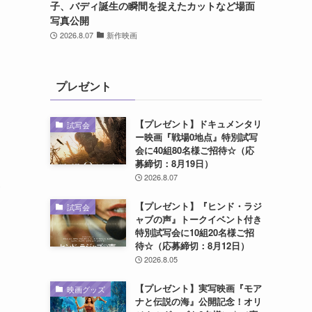
子、バディ誕生の瞬間を捉えたカットなど場面
写真公開
2026.8.07
新作映画
プレゼント
【プレゼント】ドキュメンタリ
試写会
ー映画『戦場0地点』特別試写
会に40組80名様ご招待☆（応
募締切：8月19日）
2026.8.07
【プレゼント】『ヒンド・ラジ
試写会
ャブの声』トークイベント付き
特別試写会に10組20名様ご招
待☆（応募締切：8月12日）
2026.8.05
【プレゼント】実写映画『モア
映画グッズ
ナと伝説の海』公開記念！オリ
日