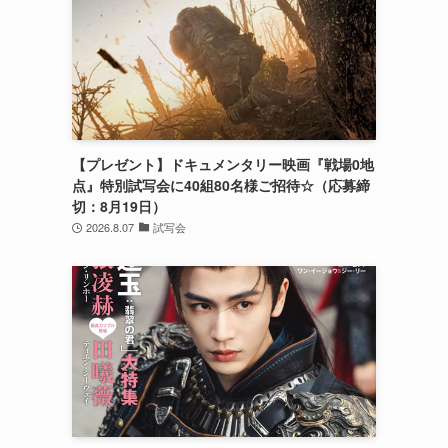
【プレゼント】ドキュメンタリー映画『戦場0地
点』特別試写会に40組80名様ご招待☆（応募締
切：8月19日）
2026.8.07
試写会