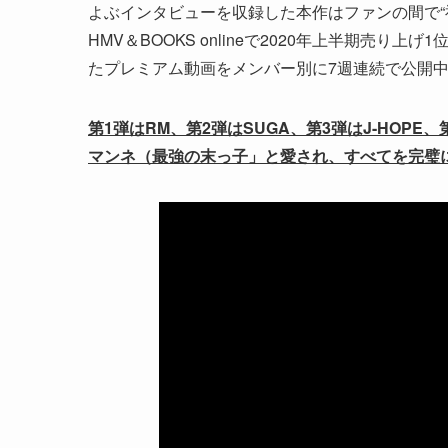
よぶインタビューを収録した本作はファンの間で“神
HMV＆BOOKS onlineで2020年上半期売
たプレミアム動画をメンバー別に7週連続で公開
第1弾はRM、第2弾はSUGA、第3弾はJ-HOPE、
マンネ（最強の末っ子」と愛され、すべてを完璧に