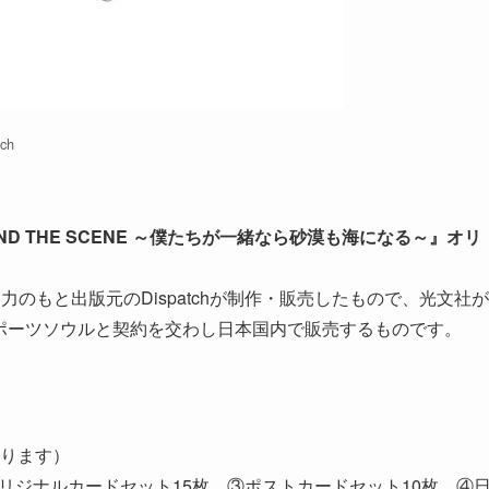
tch
HIND THE SCENE ～僕たちが一緒なら砂漠も海になる～』オリ
のもと出版元のDispatchが制作・販売したもので、光文社が
るスポーツソウルと契約を交わし日本国内で販売するものです。
あります）
リジナルカードセット15枚 ③ポストカードセット10枚 ④