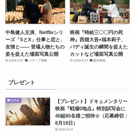
中島健人主演、Netflixシリ
映画『時給三〇〇円の死
ーズ「SとX」仕事と恋と、
神』西畑大吾×福本莉子、
友情と―― 登場人物たちの
バディ誕生の瞬間を捉えた
姿を捉えた場面写真公開
カットなど場面写真公開
2026.8.07
メディア情報
2026.8.07
新作映画
プレゼント
【プレゼント】ドキュメンタリー
試写会
映画『戦場0地点』特別試写会に
40組80名様ご招待☆（応募締切：
8月19日）
2026.8.07