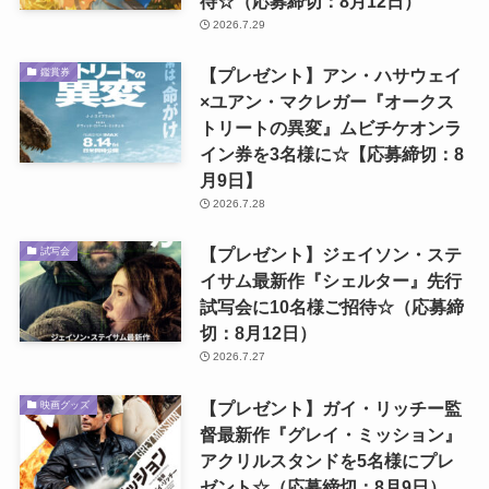
待☆（応募締切：8月12日）
2026.7.29
【プレゼント】アン・ハサウェイ
鑑賞券
×ユアン・マクレガー『オークス
トリートの異変』ムビチケオンラ
イン券を3名様に☆【応募締切：8
月9日】
2026.7.28
【プレゼント】ジェイソン・ステ
試写会
イサム最新作『シェルター』先行
試写会に10名様ご招待☆（応募締
切：8月12日）
2026.7.27
【プレゼント】ガイ・リッチー監
映画グッズ
督最新作『グレイ・ミッション』
アクリルスタンドを5名様にプレ
ゼント☆（応募締切：8月9日）