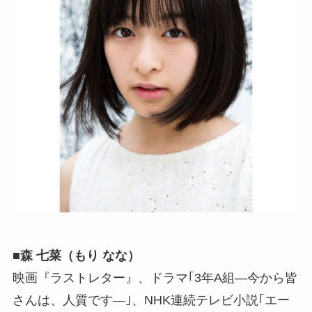
■森 七菜（もり なな）
映画『ラストレター』、ドラマ｢3年A組―今から皆
さんは、人質です―｣、NHK連続テレビ小説｢エー