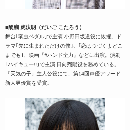
■醍醐 虎汰朗（だいご こたろう）
舞台｢弱虫ペダル｣で主演 小野田坂道役に抜擢。ド
ラマ｢先に生まれただけの僕｣、｢恋はつづくよどこ
までも｣、映画『#ハンド全力』などに出演。演劇
｢ハイキュー!!｣で主演 日向翔陽役を務めている。
『天気の子』主人公役にて、第14回声優アワード
新人男優賞を受賞。