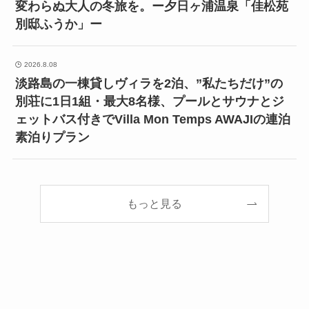
変わらぬ大人の冬旅を。ー夕日ヶ浦温泉「佳松苑
別邸ふうか」ー
2026.8.08
淡路島の一棟貸しヴィラを2泊、”私たちだけ”の
別荘に1日1組・最大8名様、プールとサウナとジ
ェットバス付きでVilla Mon Temps AWAJIの連泊
素泊りプラン
もっと見る