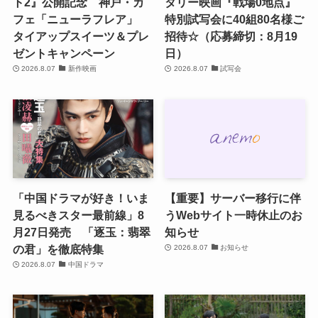
ト2』公開記念 神戸・カ
タリー映画『戦場0地点』
フェ「ニューラフレア」
特別試写会に40組80名様ご
タイアップスイーツ＆プレ
招待☆（応募締切：8月19
ゼントキャンペーン
日）
2026.8.07
新作映画
2026.8.07
試写会
「中国ドラマが好き！いま
【重要】サーバー移行に伴
見るべきスター最前線」8
うWebサイト一時休止のお
月27日発売 「逐玉：翡翠
知らせ
の君」を徹底特集
2026.8.07
お知らせ
2026.8.07
中国ドラマ