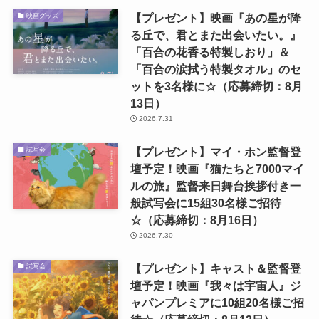
【プレゼント】映画『あの星が降
映画グッズ
る丘で、君とまた出会いたい。』
「百合の花香る特製しおり」＆
「百合の涙拭う特製タオル」のセ
ットを3名様に☆（応募締切：8月
13日）
2026.7.31
【プレゼント】マイ・ホン監督登
試写会
壇予定！映画『猫たちと7000マイ
ルの旅』監督来日舞台挨拶付き一
般試写会に15組30名様ご招待
☆（応募締切：8月16日）
2026.7.30
【プレゼント】キャスト＆監督登
試写会
壇予定！映画『我々は宇宙人』ジ
ャパンプレミアに10組20名様ご招