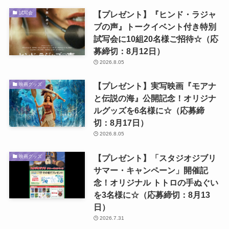
【プレゼント】『ヒンド・ラジャ
試写会
ブの声』トークイベント付き特別
試写会に10組20名様ご招待☆（応
募締切：8月12日）
2026.8.05
【プレゼント】実写映画『モアナ
映画グッズ
と伝説の海』公開記念！オリジナ
ルグッズを6名様に☆（応募締
切：8月17日）
2026.8.05
【プレゼント】「スタジオジブリ
映画グッズ
サマー・キャンペーン」開催記
念！オリジナル トトロの手ぬぐい
を3名様に☆（応募締切：8月13
日）
2026.7.31