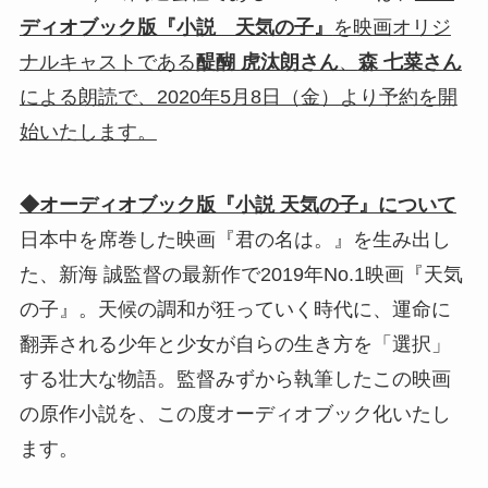
ディオブック版『小説 天気の子』
を映画オリジ
ナルキャストである
醍醐 虎汰朗さん
、
森 七菜さん
による朗読で、2020年5月8日（金）より予約を開
始いたします。
◆オーディオブック版『小説 天気の子』について
日本中を席巻した映画『君の名は。』を生み出し
た、新海 誠監督の最新作で2019年No.1映画『天気
の子』。天候の調和が狂っていく時代に、運命に
翻弄される少年と少女が自らの生き方を「選択」
する壮大な物語。監督みずから執筆したこの映画
の原作小説を、この度オーディオブック化いたし
ます。