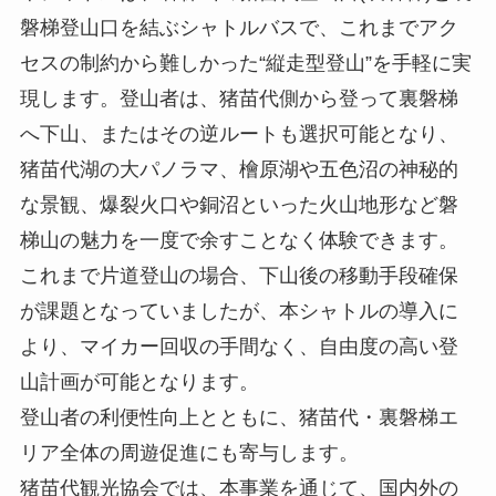
磐梯登山口を結ぶシャトルバスで、これまでアク
セスの制約から難しかった“縦走型登山”を手軽に実
現します。登山者は、猪苗代側から登って裏磐梯
へ下山、またはその逆ルートも選択可能となり、
猪苗代湖の大パノラマ、檜原湖や五色沼の神秘的
な景観、爆裂火口や銅沼といった火山地形など磐
梯山の魅力を一度で余すことなく体験できます。
これまで片道登山の場合、下山後の移動手段確保
が課題となっていましたが、本シャトルの導入に
より、マイカー回収の手間なく、自由度の高い登
山計画が可能となります。
登山者の利便性向上とともに、猪苗代・裏磐梯エ
リア全体の周遊促進にも寄与します。
猪苗代観光協会では、本事業を通じて、国内外の