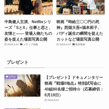
中島健人主演、Netflixシリ
映画『時給三〇〇円の死
ーズ「SとX」仕事と恋と、
神』西畑大吾×福本莉子、
友情と―― 登場人物たちの
バディ誕生の瞬間を捉えた
姿を捉えた場面写真公開
カットなど場面写真公開
2026.8.07
メディア情報
2026.8.07
新作映画
プレゼント
【プレゼント】ドキュメンタリー
試写会
映画『戦場0地点』特別試写会に
40組80名様ご招待☆（応募締切：
8月19日）
2026.8.07