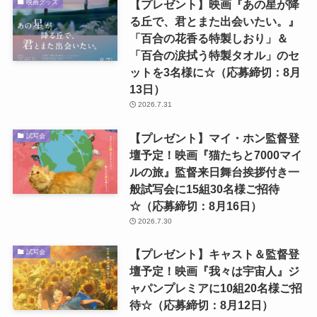
【プレゼント】映画『あの星が降
映画グッズ
る丘で、君とまた出会いたい。』
「百合の花香る特製しおり」＆
「百合の涙拭う特製タオル」のセ
ットを3名様に☆（応募締切：8月
13日）
2026.7.31
【プレゼント】マイ・ホン監督登
試写会
壇予定！映画『猫たちと7000マイ
ルの旅』監督来日舞台挨拶付き一
般試写会に15組30名様ご招待
☆（応募締切：8月16日）
2026.7.30
【プレゼント】キャスト＆監督登
試写会
壇予定！映画『我々は宇宙人』ジ
ャパンプレミアに10組20名様ご招
待☆（応募締切：8月12日）