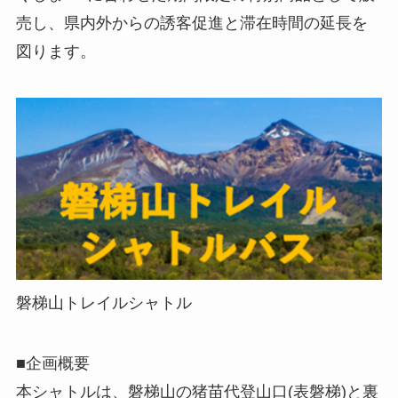
売し、県内外からの誘客促進と滞在時間の延長を
図ります。
磐梯山トレイルシャトル
■企画概要
本シャトルは、磐梯山の猪苗代登山口(表磐梯)と裏