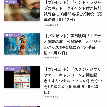
【プレゼント】『ヒンド・ラジャ
試写会
ブの声』トークイベント付き特別
試写会に10組20名様ご招待☆（応
募締切：8月12日）
2026.8.05
【プレゼント】実写映画『モアナ
映画グッズ
と伝説の海』公開記念！オリジナ
ルグッズを6名様に☆（応募締
切：8月17日）
2026.8.05
【プレゼント】「スタジオジブリ
映画グッズ
サマー・キャンペーン」開催記
念！オリジナル トトロの手ぬぐい
を3名様に☆（応募締切：8月13
日）
2026.7.31