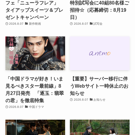
フェ「ニューラフレア」
特別試写会に40組80名様ご
タイアップスイーツ＆プレ
招待☆（応募締切：8月19
ゼントキャンペーン
日）
2026.8.07
新作映画
2026.8.07
試写会
「中国ドラマが好き！いま
【重要】サーバー移行に伴
見るべきスター最前線」8
うWebサイト一時休止のお
月27日発売 「逐玉：翡翠
知らせ
の君」を徹底特集
2026.8.07
お知らせ
2026.8.07
中国ドラマ