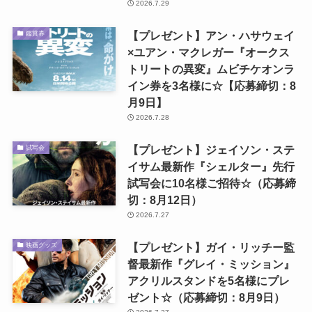
2026.7.29
【プレゼント】アン・ハサウェイ
鑑賞券
×ユアン・マクレガー『オークス
トリートの異変』ムビチケオンラ
イン券を3名様に☆【応募締切：8
月9日】
2026.7.28
【プレゼント】ジェイソン・ステ
試写会
イサム最新作『シェルター』先行
試写会に10名様ご招待☆（応募締
切：8月12日）
2026.7.27
【プレゼント】ガイ・リッチー監
映画グッズ
督最新作『グレイ・ミッション』
アクリルスタンドを5名様にプレ
ゼント☆（応募締切：8月9日）