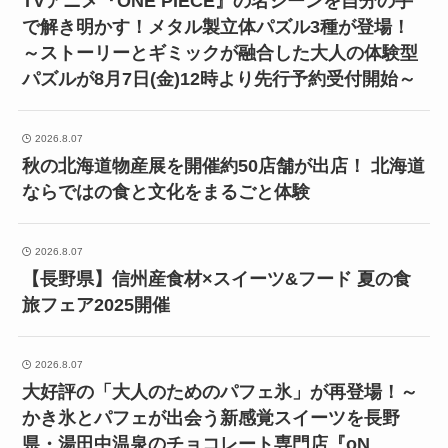
TVアニメ『ONE PIECE』の名シーンを自分の手
で解き明かす！メタル製立体パズル3種が登場！
～ストーリーとギミックが融合した大人の体験型
パズルが8月7日(金)12時より先行予約受付開始～
2026.8.07
秋の北海道物産展を開催約50店舗が出店！ 北海道
ならではの食と文化をまるごと体験
2026.8.07
【長野県】信州産食材×スイーツ&フード 夏の食
旅フェア2025開催
2026.8.07
大好評の「大人のためのパフェ氷」が再登場！～
かき氷とパフェが出会う新感覚スイーツを長野
県・湯田中温泉のチョコレート専門店『oN