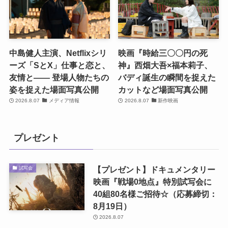
中島健人主演、Netflixシリ
映画『時給三〇〇円の死
ーズ「SとX」仕事と恋と、
神』西畑大吾×福本莉子、
友情と―― 登場人物たちの
バディ誕生の瞬間を捉えた
姿を捉えた場面写真公開
カットなど場面写真公開
2026.8.07
メディア情報
2026.8.07
新作映画
プレゼント
【プレゼント】ドキュメンタリー
試写会
映画『戦場0地点』特別試写会に
40組80名様ご招待☆（応募締切：
8月19日）
2026.8.07