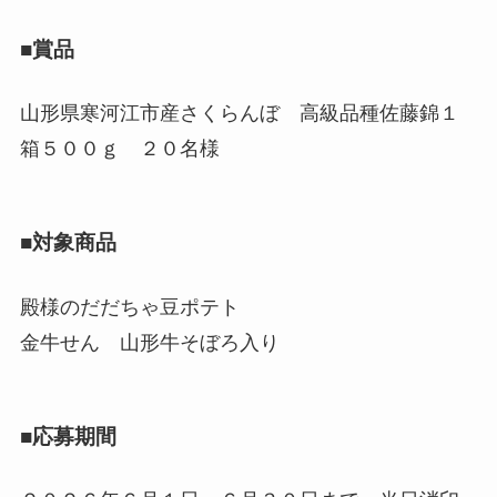
■賞品
山形県寒河江市産さくらんぼ 高級品種佐藤錦１
箱５００ｇ ２０名様
■対象商品
殿様のだだちゃ豆ポテト
金牛せん 山形牛そぼろ入り
■応募期間