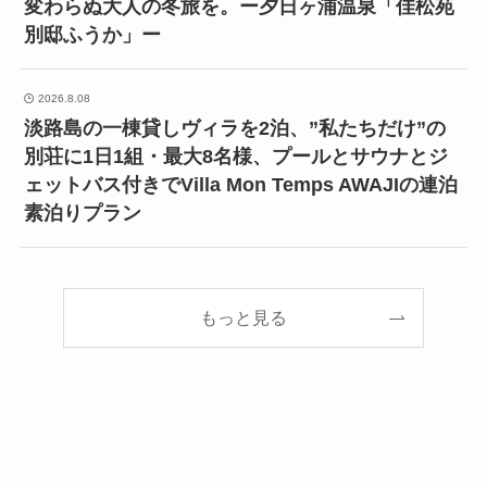
変わらぬ大人の冬旅を。ー夕日ヶ浦温泉「佳松苑
別邸ふうか」ー
2026.8.08
淡路島の一棟貸しヴィラを2泊、”私たちだけ”の
別荘に1日1組・最大8名様、プールとサウナとジ
ェットバス付きでVilla Mon Temps AWAJIの連泊
素泊りプラン
もっと見る