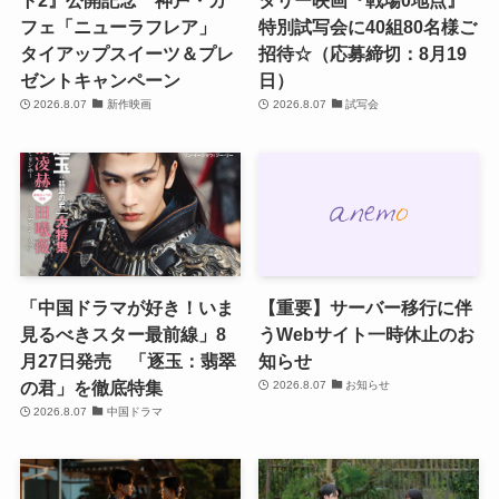
ト2』公開記念 神戸・カ
タリー映画『戦場0地点』
フェ「ニューラフレア」
特別試写会に40組80名様ご
タイアップスイーツ＆プレ
招待☆（応募締切：8月19
ゼントキャンペーン
日）
2026.8.07
新作映画
2026.8.07
試写会
「中国ドラマが好き！いま
【重要】サーバー移行に伴
見るべきスター最前線」8
うWebサイト一時休止のお
月27日発売 「逐玉：翡翠
知らせ
の君」を徹底特集
2026.8.07
お知らせ
2026.8.07
中国ドラマ