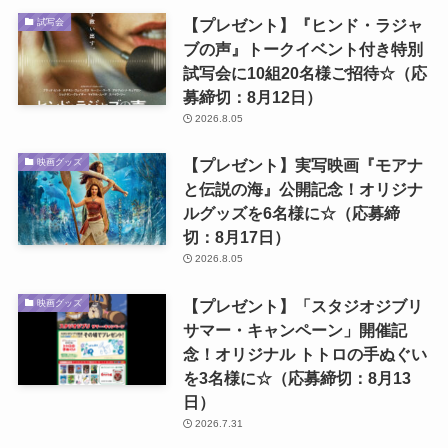
【プレゼント】『ヒンド・ラジャ
試写会
ブの声』トークイベント付き特別
試写会に10組20名様ご招待☆（応
募締切：8月12日）
2026.8.05
【プレゼント】実写映画『モアナ
映画グッズ
と伝説の海』公開記念！オリジナ
ルグッズを6名様に☆（応募締
切：8月17日）
2026.8.05
【プレゼント】「スタジオジブリ
映画グッズ
サマー・キャンペーン」開催記
念！オリジナル トトロの手ぬぐい
を3名様に☆（応募締切：8月13
日）
2026.7.31