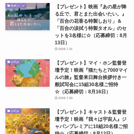
【プレゼント】映画『あの星が降
映画グッズ
る丘で、君とまた出会いたい。』
「百合の花香る特製しおり」＆
「百合の涙拭う特製タオル」のセ
ットを3名様に☆（応募締切：8月
13日）
2026.7.31
【プレゼント】マイ・ホン監督登
試写会
壇予定！映画『猫たちと7000マイ
ルの旅』監督来日舞台挨拶付き一
般試写会に15組30名様ご招待
☆（応募締切：8月16日）
2026.7.30
【プレゼント】キャスト＆監督登
試写会
壇予定！映画『我々は宇宙人』ジ
ャパンプレミアに10組20名様ご招
待☆（応募締切：8月12日）