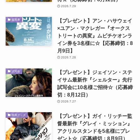
2026.7.29
【プレゼント】アン・ハサウェイ
鑑賞券
×ユアン・マクレガー『オークス
トリートの異変』ムビチケオンラ
イン券を3名様に☆【応募締切：8
月9日】
2026.7.28
【プレゼント】ジェイソン・ステ
試写会
イサム最新作『シェルター』先行
試写会に10名様ご招待☆（応募締
切：8月12日）
2026.7.27
【プレゼント】ガイ・リッチー監
映画グッズ
督最新作『グレイ・ミッション』
アクリルスタンドを5名様にプレ
ゼント☆（応募締切：8月9日）