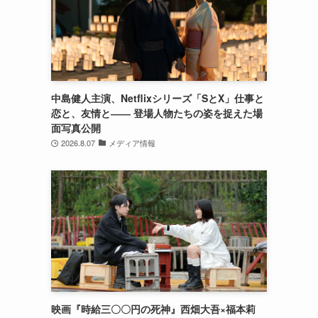
中島健人主演、Netflixシリーズ「SとX」仕事と
恋と、友情と―― 登場人物たちの姿を捉えた場
面写真公開
2026.8.07
メディア情報
映画『時給三〇〇円の死神』西畑大吾×福本莉