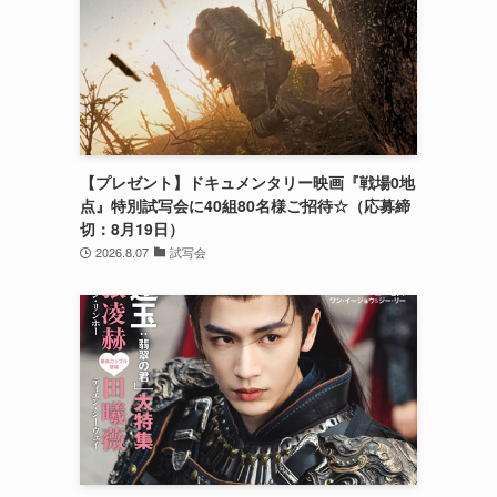
【プレゼント】ドキュメンタリー映画『戦場0地
点』特別試写会に40組80名様ご招待☆（応募締
切：8月19日）
2026.8.07
試写会