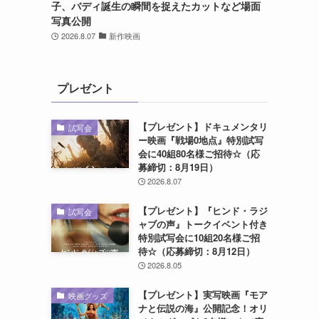
子、バディ誕生の瞬間を捉えたカットなど場面
写真公開
2026.8.07
新作映画
プレゼント
【プレゼント】ドキュメンタリ
試写会
ー映画『戦場0地点』特別試写
会に40組80名様ご招待☆（応
募締切：8月19日）
2026.8.07
【プレゼント】『ヒンド・ラジ
試写会
ャブの声』トークイベント付き
特別試写会に10組20名様ご招
待☆（応募締切：8月12日）
2026.8.05
【プレゼント】実写映画『モア
映画グッズ
ナと伝説の海』公開記念！オリ