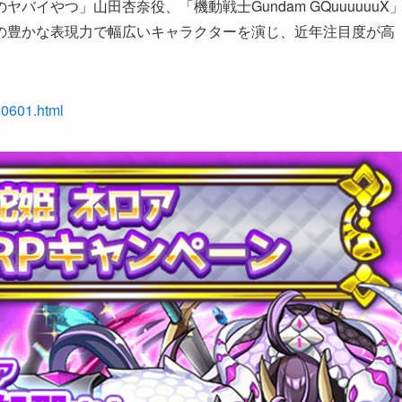
イやつ」山田杏奈役、「機動戦士Gundam GQuuuuuuX
の豊かな表現力で幅広いキャラクターを演じ、近年注目度が高
60601.html