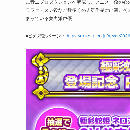
に青二プロダクションへ所属し、アニメ「僕の心のヤバ
ララァ・スン役など数多くの人気作品に出演。そ
まっている実力派声優。
■公式特設ページ：
https://ex-corp.co.jp/news/202