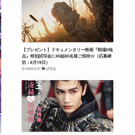
【プレゼント】ドキュメンタリー映画『戦場0地
点』特別試写会に40組80名様ご招待☆（応募締
切：8月19日）
2026.8.07
試写会