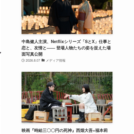
中島健人主演、Netflixシリーズ「SとX」仕事と
恋と、友情と―― 登場人物たちの姿を捉えた場
面写真公開
2026.8.07
メディア情報
映画『時給三〇〇円の死神』西畑大吾×福本莉