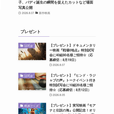
子、バディ誕生の瞬間を捉えたカットなど場面
写真公開
2026.8.07
新作映画
プレゼント
【プレゼント】ドキュメンタリ
試写会
ー映画『戦場0地点』特別試写
会に40組80名様ご招待☆（応
募締切：8月19日）
2026.8.07
【プレゼント】『ヒンド・ラジ
試写会
ャブの声』トークイベント付き
特別試写会に10組20名様ご招
待☆（応募締切：8月12日）
2026.8.05
【プレゼント】実写映画『モア
映画グッズ
ナと伝説の海』公開記念！オリ