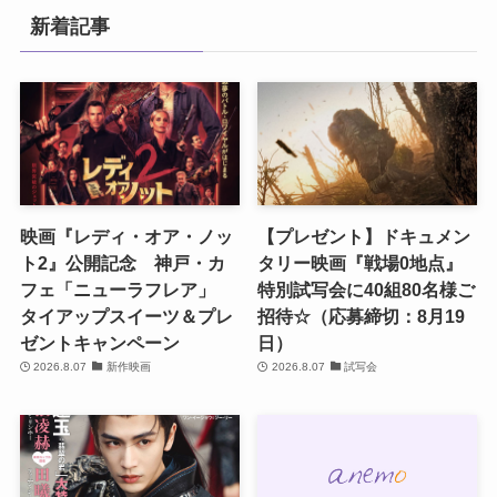
新着記事
映画『レディ・オア・ノッ
【プレゼント】ドキュメン
ト2』公開記念 神戸・カ
タリー映画『戦場0地点』
フェ「ニューラフレア」
特別試写会に40組80名様ご
タイアップスイーツ＆プレ
招待☆（応募締切：8月19
ゼントキャンペーン
日）
2026.8.07
新作映画
2026.8.07
試写会