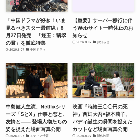
「中国ドラマが好き！いま
【重要】サーバー移行に伴
見るべきスター最前線」8
うWebサイト一時休止のお
月27日発売 「逐玉：翡翠
知らせ
の君」を徹底特集
2026.8.07
お知らせ
2026.8.07
中国ドラマ
中島健人主演、Netflixシリ
映画『時給三〇〇円の死
ーズ「SとX」仕事と恋と、
神』西畑大吾×福本莉子、
友情と―― 登場人物たちの
バディ誕生の瞬間を捉えた
姿を捉えた場面写真公開
カットなど場面写真公開
2026.8.07
メディア情報
2026.8.07
新作映画