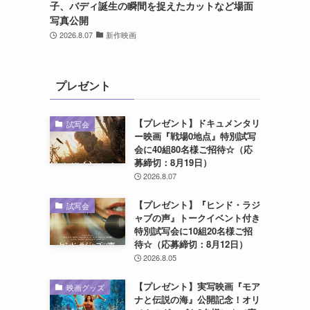
子、バディ誕生の瞬間を捉えたカットなど場面
写真公開
2026.8.07
新作映画
プレゼント
【プレゼント】ドキュメンタリ
試写会
ー映画『戦場0地点』特別試写
会に40組80名様ご招待☆（応
募締切：8月19日）
2026.8.07
【プレゼント】『ヒンド・ラジ
試写会
ャブの声』トークイベント付き
特別試写会に10組20名様ご招
待☆（応募締切：8月12日）
2026.8.05
【プレゼント】実写映画『モア
映画グッズ
ナと伝説の海』公開記念！オリ