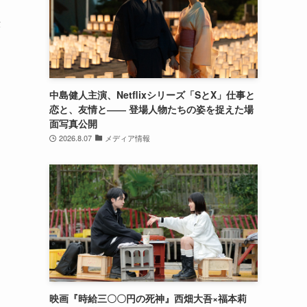
示
中島健人主演、Netflixシリーズ「SとX」仕事と
恋と、友情と―― 登場人物たちの姿を捉えた場
面写真公開
2026.8.07
メディア情報
映画『時給三〇〇円の死神』西畑大吾×福本莉