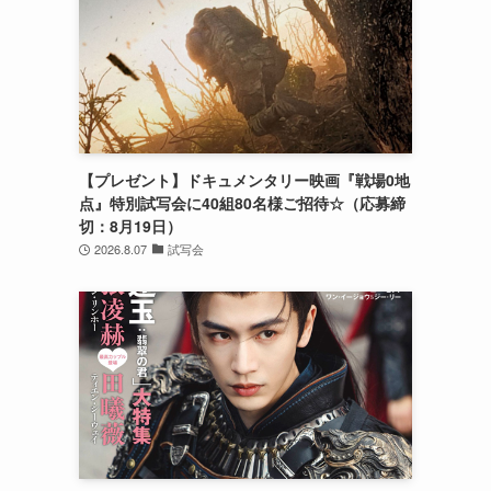
【プレゼント】ドキュメンタリー映画『戦場0地
点』特別試写会に40組80名様ご招待☆（応募締
切：8月19日）
2026.8.07
試写会