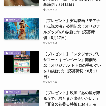
募締切：8月12日）
2026.8.05
【プレゼント】実写映画『モアナ
映画グッズ
と伝説の海』公開記念！オリジナ
ルグッズを6名様に☆（応募締
切：8月17日）
2026.8.05
【プレゼント】「スタジオジブリ
映画グッズ
サマー・キャンペーン」開催記
念！オリジナル トトロの手ぬぐい
を3名様に☆（応募締切：8月13
日）
2026.7.31
【プレゼント】映画『あの星が降
映画グッズ
る丘で、君とまた出会いたい。』
「百合の花香る特製しおり」＆