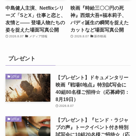
中島健人主演、Netflixシリ
映画『時給三〇〇円の死
ーズ「SとX」仕事と恋と、
神』西畑大吾×福本莉子、
友情と―― 登場人物たちの
バディ誕生の瞬間を捉えた
姿を捉えた場面写真公開
カットなど場面写真公開
2026.8.07
メディア情報
2026.8.07
新作映画
プレゼント
【プレゼント】ドキュメンタリー
試写会
映画『戦場0地点』特別試写会に
40組80名様ご招待☆（応募締切：
8月19日）
2026.8.07
【プレゼント】『ヒンド・ラジャ
試写会
ブの声』トークイベント付き特別
試写会に10組20名様ご招待☆（応