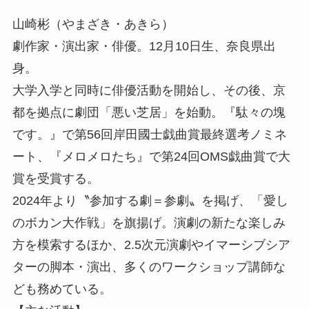
山崎彬（やまざき・あきら）
劇作家・演出家・俳優。12月10日生、奈良県出
身。
大学入学と同時に俳優活動を開始し、その後、京
都を拠点に劇団「悪い芝居」を始動。『駄々の塊
です。』で第56回岸田國士戯曲賞最終選考ノミネ
ート、『メロメロたち』で第24回OMS戯曲賞で大
賞を受賞する。
2024年より〝参加する劇＝参劇〟を掲げ、「愛し
のボカン大作戦」を旗揚げ。演劇の新たな楽しみ
方を模索するほか、2.5次元演劇やイマーシブシア
ターの脚本・演出、多くのワークショップ講師な
ども務めている。