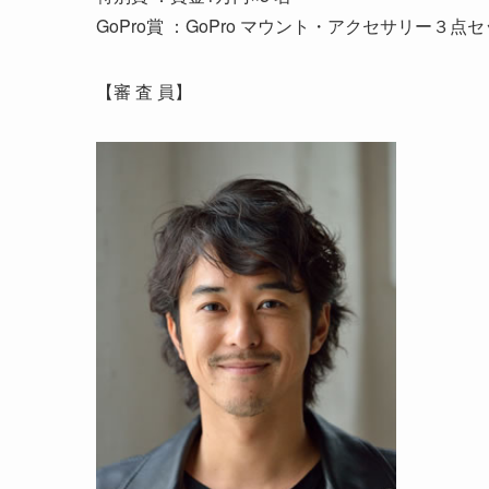
GoPro賞 ：GoPro マウント・アクセサリー３点セッ
【審 査 員】