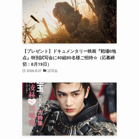
【プレゼント】ドキュメンタリー映画『戦場0地
点』特別試写会に40組80名様ご招待☆（応募締
切：8月19日）
2026.8.07
試写会