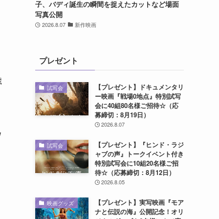
子、バディ誕生の瞬間を捉えたカットなど場面
写真公開
2026.8.07
新作映画
プレゼント
歳
【プレゼント】ドキュメンタリ
試写会
ー映画『戦場0地点』特別試写
会に40組80名様ご招待☆（応
募締切：8月19日）
2026.8.07
W
【プレゼント】『ヒンド・ラジ
試写会
ャブの声』トークイベント付き
特別試写会に10組20名様ご招
待☆（応募締切：8月12日）
チ
2026.8.05
【プレゼント】実写映画『モア
映画グッズ
ナと伝説の海』公開記念！オリ