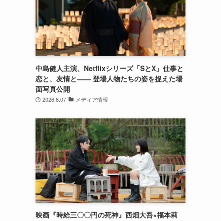
中島健人主演、Netflixシリーズ「SとX」仕事と
恋と、友情と―― 登場人物たちの姿を捉えた場
面写真公開
2026.8.07
メディア情報
映画『時給三〇〇円の死神』西畑大吾×福本莉