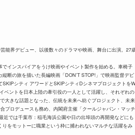
8才で芸能界デビュー、以後数々のドラマや映画、舞台に出演。27
事でインスパイアをうけ映画やイベント製作を始める。車椅子
断の旅を描いた長編映画「DON’T STOP!」で映画監督デビ
SKIPシティ アワードとSKIPシティDシネマプロジェクトを
ANなど海外のイベントを日本上陸の牽引役の一人として活躍し、それぞれの
年度から各界で大きな話題となった、伝統を未来へ紡ぐプロジェクト、未来
」の総合プロデュースも務め、内閣府主催「クールジャパン・マッ
、最近では千葉市：稲毛海浜公園や日の出埠頭の再開発などにも
くりをモットーに職業という枠に捕われないマルチな活躍をみ