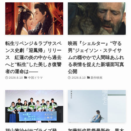
転生リベンジ＆ラブサスペ
映画『シェルター』“守る
ンス史劇「迎鳳帰」リリー
男”ジェイソン・ステイサ
ス 紅蓮の炎の中から過去
ムの穏やかで人間味あふれ
へと“転生”した美しき復讐
る表情を捉えた新場面写真
者の運命は――
公開
2026.8.10
中国ドラマ
2026.8.10
新作映画
福山雅治がサプライズ登
加藤拓也監督最新作、黒木