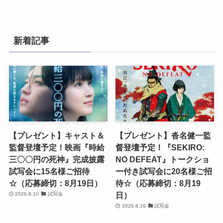
新着記事
【プレゼント】キャスト＆
【プレゼント】沓名健一監
監督登壇予定！映画『時給
督登壇予定！『SEKIRO:
三〇〇円の死神』完成披露
NO DEFEAT』トークショ
試写会に15名様ご招待
ー付き試写会に20名様ご招
☆（応募締切：8月19日）
待☆（応募締切：8月19
日）
2026.8.10
試写会
2026.8.10
試写会