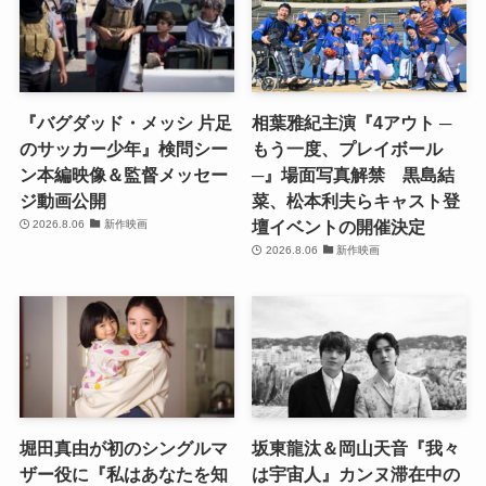
『バグダッド・メッシ 片足
相葉雅紀主演『4アウト ─
のサッカー少年』検問シー
もう一度、プレイボール
ン本編映像＆監督メッセー
─』場面写真解禁 黒島結
ジ動画公開
菜、松本利夫らキャスト登
壇イベントの開催決定
2026.8.06
新作映画
2026.8.06
新作映画
堀田真由が初のシングルマ
坂東龍汰＆岡山天音『我々
ザー役に『私はあなたを知
は宇宙人』カンヌ滞在中の