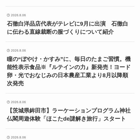
2026.8.06
石徹白洋品店代表がテレビに9月に出演 石徹白
に伝わる直線裁断の服づくりについて紹介
2026.8.06
瞳の“ぼやけ・かすみ”に、毎日のたまご習慣。機
能性表示食品※『ルテインの力』新発売！ヨード
卵・光でおなじみの日本農産工業より8月以降順
次発売
2026.8.06
【茨城県鉾田市】ラーケーションプログラム神社
仏閣周遊体験「ほこたde謎解き旅行」スタート
2026.8.06