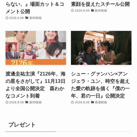
らない、』場面カット＆コ
素顔を捉えたスチール公開
メント公開
2026.8.06
新作映画
2026.8.06
新作映画
渡邊圭祐主演『2126年、海
シュー・グァンハン×アン
の星をさがして』11月13日
ジェラ・ユン、時空を超え
より全国公開決定 葵わか
た愛の軌跡を描く『僕の一
なコメント到着
年、君の一日』公開決定
2026.8.06
新作映画
2026.8.06
香港映画
プレゼント