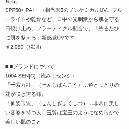
真右）
SPF50+ PA++++相当※5のノンケミカルUV。ブル
ーライトや乾燥など、日中の光刺激から肌を守る
日焼け止め。フラーティクル配合で、「塗るたび
に肌を整える」新感覚UVです。
￥2,980（税別）
■ ■ブランドについて
1004 SEN[C]（読み：センシ）
「千紫万紅」（せんしばんこう）…色とりどりの
花が咲き誇る様。
「仙姿玉質」（せんしぎょくしつ）…非常に美し
い容姿を持つ人。玉質は宝玉のようになめらかで
美しい肌のこと。