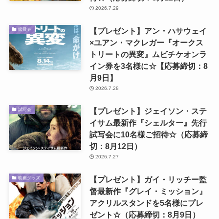
2026.7.29
【プレゼント】アン・ハサウェイ
鑑賞券
×ユアン・マクレガー『オークス
トリートの異変』ムビチケオンラ
イン券を3名様に☆【応募締切：8
月9日】
2026.7.28
【プレゼント】ジェイソン・ステ
試写会
イサム最新作『シェルター』先行
試写会に10名様ご招待☆（応募締
切：8月12日）
2026.7.27
【プレゼント】ガイ・リッチー監
映画グッズ
督最新作『グレイ・ミッション』
アクリルスタンドを5名様にプレ
ゼント☆（応募締切：8月9日）