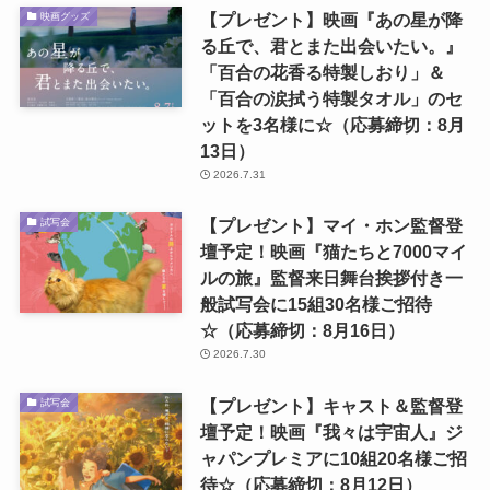
【プレゼント】映画『あの星が降
映画グッズ
る丘で、君とまた出会いたい。』
「百合の花香る特製しおり」＆
「百合の涙拭う特製タオル」のセ
ットを3名様に☆（応募締切：8月
13日）
2026.7.31
【プレゼント】マイ・ホン監督登
試写会
壇予定！映画『猫たちと7000マイ
ルの旅』監督来日舞台挨拶付き一
般試写会に15組30名様ご招待
☆（応募締切：8月16日）
2026.7.30
【プレゼント】キャスト＆監督登
試写会
壇予定！映画『我々は宇宙人』ジ
ャパンプレミアに10組20名様ご招
待☆（応募締切：8月12日）