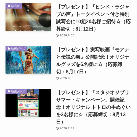
【プレゼント】『ヒンド・ラジャ
試写会
ブの声』トークイベント付き特別
試写会に10組20名様ご招待☆（応
募締切：8月12日）
2026.8.05
【プレゼント】実写映画『モアナ
映画グッズ
と伝説の海』公開記念！オリジナ
ルグッズを6名様に☆（応募締
切：8月17日）
2026.8.05
【プレゼント】「スタジオジブリ
映画グッズ
サマー・キャンペーン」開催記
念！オリジナル トトロの手ぬぐい
を3名様に☆（応募締切：8月13
日）
2026.7.31