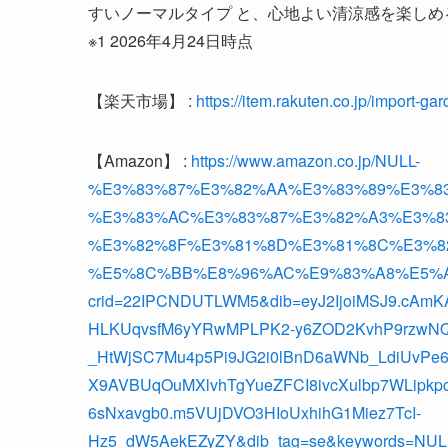
すいノーマルタイプ と、心地よい清涼感を楽しめ
※1 2026年4月24日時点
【楽天市場】 :
https://item.rakuten.co.jp/import-ga
【Amazon】 :
https://www.amazon.co.jp/NULL-
%E3%83%87%E3%82%AA%E3%83%89%E3%8
%E3%83%AC%E3%83%87%E3%82%A3%E3%8
%E3%82%8F%E3%81%8D%E3%81%8C%E3%8
%E5%8C%BB%E8%96%AC%E9%83%A8%E5%A4%9
crid=22IPCNDUTLWM5&dib=eyJ2IjoiMSJ9.cAm
HLKUqvsfM6yYRwMPLPK2-y6ZOD2KvhP9rzwNQd
_HtWjSC7Mu4p5Pi9JG2i0lBnD6aWNb_LdiUvPe
X9AVBUqOuMXlvhTgYueZFCI8ivcXulbp7WLipk
6sNxavgb0.m5VUjDVO3HIoUxhihG1Miez7TcI-
Hz5_dW5AekEZyZY&dib_tag=se&keywords=NU