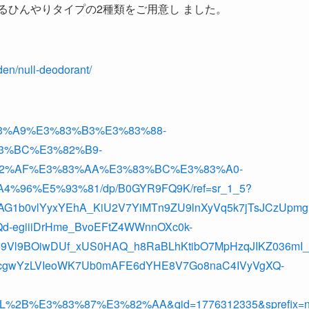
るひんやりタイプの2種類をご用意し ました。
rden/null-deodorant/
3%A9%E3%83%B3%E3%83%88-
3%BC%E3%82%B9-
2%AF%E3%83%AA%E3%83%BC%E3%83%A0-
6%E5%93%81/dp/B0GYR9FQ9K/ref=sr_1_5?
KAG1b0vlYyxYEhA_KiU2V7YiMTn9ZU9lnXyVq5k7jTsJCzUpmg
-egiiiDrHme_BvoEFtZ4WWnnOXc0k-
69Vl9BOiwDUf_xUS0HAQ_h8RaBLhKtibO7MpHzqJIKZ036mI_
pcgwYzLVIeoWK7Ub0mAFE6dYHE8V7Go8naC4IVyVgXQ-
LL%2B%E3%83%87%E3%82%AA&qid=1776312335&sprefix=