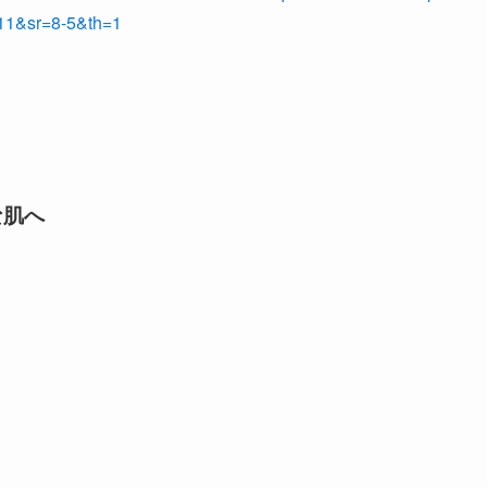
&sr=8-5&th=1
な肌へ