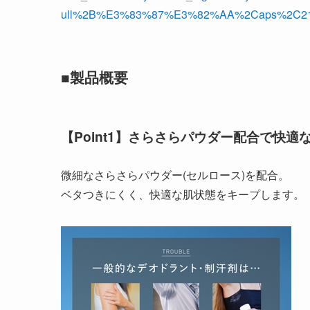
ull%2B%E3%83%87%E3%82%AA%2Caps%2C211
■製品概要
【Point1】さらさらパウダー配合で快適
微細なさらさらパウダー(セルロース)を配合。
ベタつきにくく、快適な肌状態をキープします。