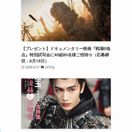
【プレゼント】ドキュメンタリー映画『戦場0地
点』特別試写会に40組80名様ご招待☆（応募締
切：8月19日）
2026.8.07
試写会
n