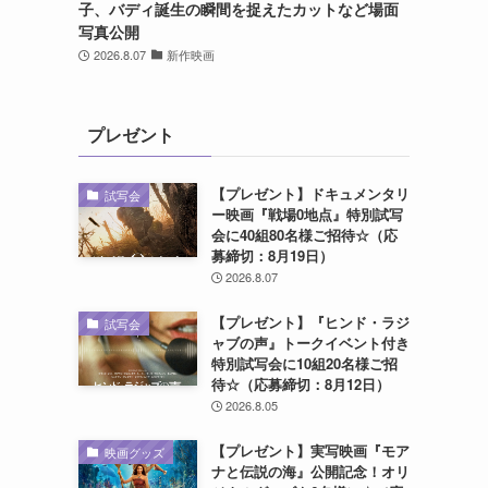
子、バディ誕生の瞬間を捉えたカットなど場面
写真公開
2026.8.07
新作映画
プレゼント
【プレゼント】ドキュメンタリ
試写会
ー映画『戦場0地点』特別試写
会に40組80名様ご招待☆（応
募締切：8月19日）
2026.8.07
【プレゼント】『ヒンド・ラジ
試写会
ャブの声』トークイベント付き
特別試写会に10組20名様ご招
待☆（応募締切：8月12日）
2026.8.05
【プレゼント】実写映画『モア
映画グッズ
ナと伝説の海』公開記念！オリ