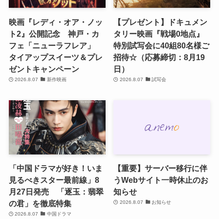
映画『レディ・オア・ノッ
【プレゼント】ドキュメン
ト2』公開記念 神戸・カ
タリー映画『戦場0地点』
フェ「ニューラフレア」
特別試写会に40組80名様ご
タイアップスイーツ＆プレ
招待☆（応募締切：8月19
ゼントキャンペーン
日）
2026.8.07
新作映画
2026.8.07
試写会
「中国ドラマが好き！いま
【重要】サーバー移行に伴
見るべきスター最前線」8
うWebサイト一時休止のお
月27日発売 「逐玉：翡翠
知らせ
の君」を徹底特集
2026.8.07
お知らせ
2026.8.07
中国ドラマ