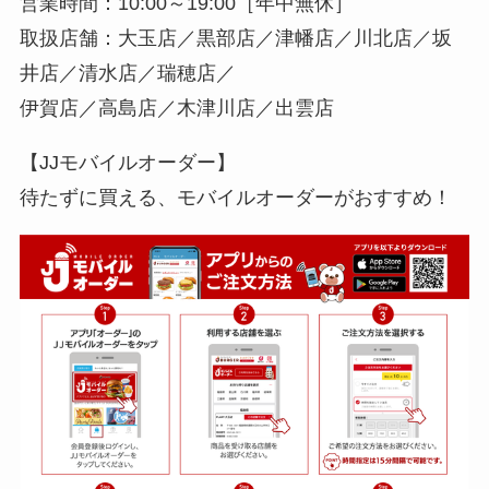
営業時間：10:00～19:00［年中無休］
取扱店舗：大玉店／黒部店／津幡店／川北店／坂
井店／清水店／瑞穂店／
伊賀店／高島店／木津川店／出雲店
【JJモバイルオーダー】
待たずに買える、モバイルオーダーがおすすめ！