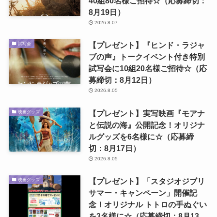
40組80名様ご招待☆（応募締切：
8月19日）
2026.8.07
【プレゼント】『ヒンド・ラジャ
試写会
ブの声』トークイベント付き特別
試写会に10組20名様ご招待☆（応
募締切：8月12日）
2026.8.05
【プレゼント】実写映画『モアナ
映画グッズ
と伝説の海』公開記念！オリジナ
ルグッズを6名様に☆（応募締
切：8月17日）
2026.8.05
【プレゼント】「スタジオジブリ
映画グッズ
サマー・キャンペーン」開催記
念！オリジナル トトロの手ぬぐい
を3名様に☆（応募締切：8月13