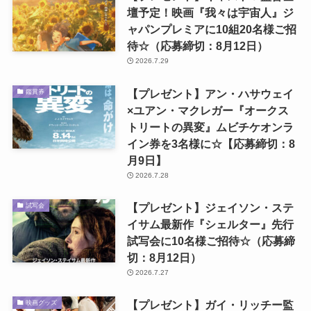
壇予定！映画『我々は宇宙人』ジ
ャパンプレミアに10組20名様ご招
待☆（応募締切：8月12日）
2026.7.29
【プレゼント】アン・ハサウェイ
鑑賞券
×ユアン・マクレガー『オークス
トリートの異変』ムビチケオンラ
イン券を3名様に☆【応募締切：8
月9日】
2026.7.28
【プレゼント】ジェイソン・ステ
試写会
イサム最新作『シェルター』先行
試写会に10名様ご招待☆（応募締
切：8月12日）
2026.7.27
【プレゼント】ガイ・リッチー監
映画グッズ