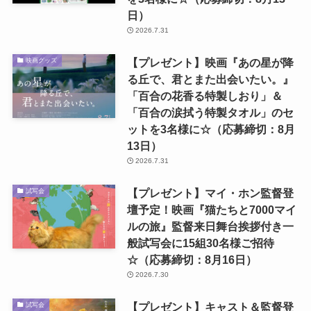
日）
2026.7.31
【プレゼント】映画『あの星が降
映画グッズ
る丘で、君とまた出会いたい。』
「百合の花香る特製しおり」＆
「百合の涙拭う特製タオル」のセ
ットを3名様に☆（応募締切：8月
13日）
2026.7.31
【プレゼント】マイ・ホン監督登
試写会
壇予定！映画『猫たちと7000マイ
ルの旅』監督来日舞台挨拶付き一
般試写会に15組30名様ご招待
☆（応募締切：8月16日）
2026.7.30
【プレゼント】キャスト＆監督登
試写会