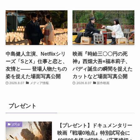
中島健人主演、Netflixシリ
映画『時給三〇〇円の死
ーズ「SとX」仕事と恋と、
神』西畑大吾×福本莉子、
友情と―― 登場人物たちの
バディ誕生の瞬間を捉えた
姿を捉えた場面写真公開
カットなど場面写真公開
2026.8.07
メディア情報
2026.8.07
新作映画
プレゼント
【プレゼント】ドキュメンタリー
試写会
映画『戦場0地点』特別試写会に