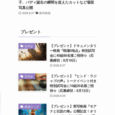
子、バディ誕生の瞬間を捉えたカットなど場面
写真公開
2026.8.07
新作映画
プレゼント
【プレゼント】ドキュメンタリ
試写会
ー映画『戦場0地点』特別試写
会に40組80名様ご招待☆（応
募締切：8月19日）
2026.8.07
【プレゼント】『ヒンド・ラジ
試写会
ャブの声』トークイベント付き
特別試写会に10組20名様ご招
待☆（応募締切：8月12日）
2026.8.05
【プレゼント】実写映画『モア
映画グッズ
ナと伝説の海』公開記念！オリ