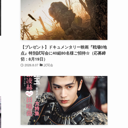
【プレゼント】ドキュメンタリー映画『戦場0地
点』特別試写会に40組80名様ご招待☆（応募締
切：8月19日）
2026.8.07
試写会