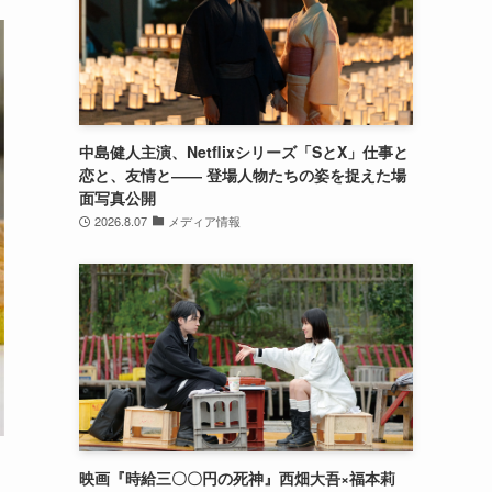
中島健人主演、Netflixシリーズ「SとX」仕事と
恋と、友情と―― 登場人物たちの姿を捉えた場
面写真公開
2026.8.07
メディア情報
映画『時給三〇〇円の死神』西畑大吾×福本莉