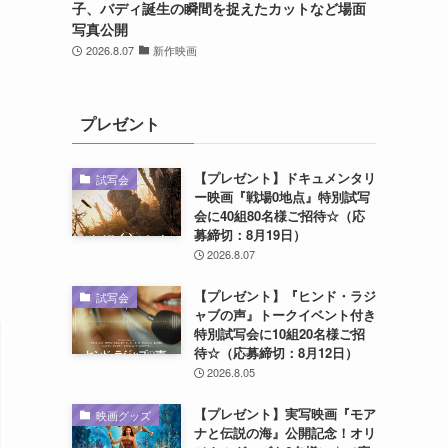
子、バディ誕生の瞬間を捉えたカットなど場面
写真公開
2026.8.07
新作映画
プレゼント
【プレゼント】ドキュメンタリ
試写会
ー映画『戦場0地点』特別試写
会に40組80名様ご招待☆（応
募締切：8月19日）
2026.8.07
【プレゼント】『ヒンド・ラジ
試写会
ャブの声』トークイベント付き
特別試写会に10組20名様ご招
待☆（応募締切：8月12日）
2026.8.05
【プレゼント】実写映画『モア
映画グッズ
ナと伝説の海』公開記念！オリ