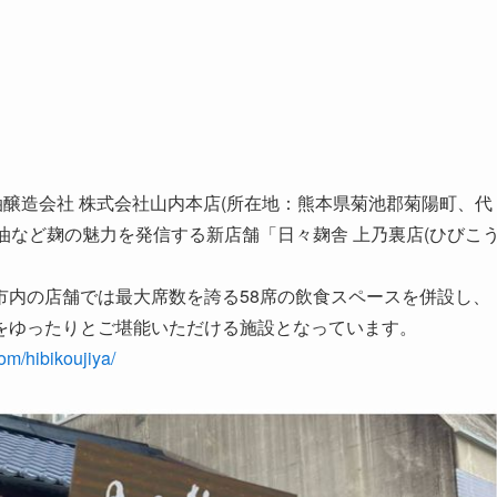
油醸造会社 株式会社山内本店(所在地：熊本県菊池郡菊陽町、代
噌・醤油など麹の魅力を発信する新店舗「日々麹舎 上乃裏店(ひびこ
市内の店舗では最大席数を誇る58席の飲食スペースを併設し、
をゆったりとご堪能いただける施設となっています。
om/hibikoujiya/