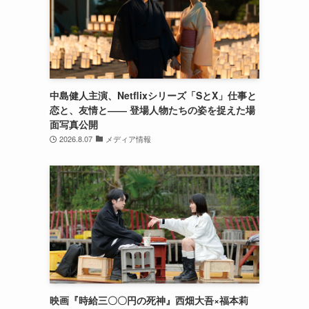
中島健人主演、Netflixシリーズ「SとX」仕事と
恋と、友情と―― 登場人物たちの姿を捉えた場
面写真公開
2026.8.07
メディア情報
ま
映画『時給三〇〇円の死神』西畑大吾×福本莉