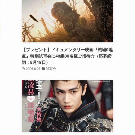
【プレゼント】ドキュメンタリー映画『戦場0地
点』特別試写会に40組80名様ご招待☆（応募締
切：8月19日）
2026.8.07
試写会