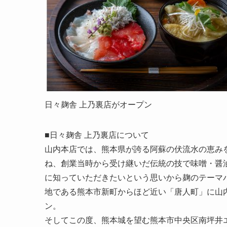
日々麹舎 上乃裏店がオープン
■日々麹舎 上乃裏店について
山内本店では、熊本県が誇る阿蘇の伏流水の恵み
ね、創業当時から受け継いだ伝統の技で味噌・醤油
に知っていただきたいという思いから麹のテーマパ
地である熊本市新町からほど近い「唐人町」に山
ン。
そしてこの度、熊本城を望む熊本市中央区南坪井エ