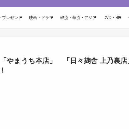
・プレゼント
映画・ドラマ
韓流・華流・アジア
DVD・BD
社「やまうち本店」 「日々麹舎 上乃裏店
！