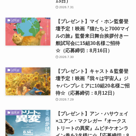
13日）
2026.7.31
【プレゼント】マイ・ホン監督登
試写会
壇予定！映画『猫たちと7000マイ
ルの旅』監督来日舞台挨拶付き一
般試写会に15組30名様ご招待
☆（応募締切：8月16日）
2026.7.30
【プレゼント】キャスト＆監督登
試写会
壇予定！映画『我々は宇宙人』ジ
ャパンプレミアに10組20名様ご招
待☆（応募締切：8月12日）
2026.7.29
【プレゼント】アン・ハサウェイ
鑑賞券
×ユアン・マクレガー『オークス
トリートの異変』ムビチケオンラ
イン券を3名様に☆【応募締切：8