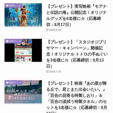
【プレゼント】実写映画『モアナ
映画グッズ
と伝説の海』公開記念！オリジナ
ルグッズを6名様に☆（応募締
切：8月17日）
2026.8.05
【プレゼント】「スタジオジブリ
映画グッズ
サマー・キャンペーン」開催記
念！オリジナル トトロの手ぬぐい
を3名様に☆（応募締切：8月13
日）
2026.7.31
【プレゼント】映画『あの星が降
映画グッズ
る丘で、君とまた出会いたい。』
「百合の花香る特製しおり」＆
「百合の涙拭う特製タオル」のセ
ットを3名様に☆（応募締切：8月