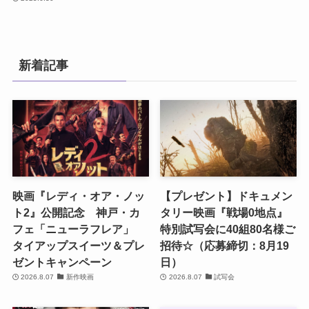
新着記事
映画『レディ・オア・ノッ
【プレゼント】ドキュメン
ト2』公開記念 神戸・カ
タリー映画『戦場0地点』
フェ「ニューラフレア」
特別試写会に40組80名様ご
タイアップスイーツ＆プレ
招待☆（応募締切：8月19
ゼントキャンペーン
日）
2026.8.07
新作映画
2026.8.07
試写会