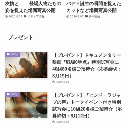
友情と―― 登場人物たちの
バディ誕生の瞬間を捉えた
姿を捉えた場面写真公開
カットなど場面写真公開
2026.8.07
メディア情報
2026.8.07
新作映画
プレゼント
【プレゼント】ドキュメンタリー
試写会
映画『戦場0地点』特別試写会に
40組80名様ご招待☆（応募締切：
8月19日）
2026.8.07
【プレゼント】『ヒンド・ラジャ
試写会
ブの声』トークイベント付き特別
試写会に10組20名様ご招待☆（応
募締切：8月12日）
2026.8.05