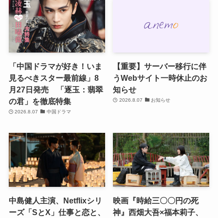
「中国ドラマが好き！いま
【重要】サーバー移行に伴
見るべきスター最前線」8
うWebサイト一時休止のお
月27日発売 「逐玉：翡翠
知らせ
の君」を徹底特集
2026.8.07
お知らせ
2026.8.07
中国ドラマ
中島健人主演、Netflixシリ
映画『時給三〇〇円の死
ーズ「SとX」仕事と恋と、
神』西畑大吾×福本莉子、