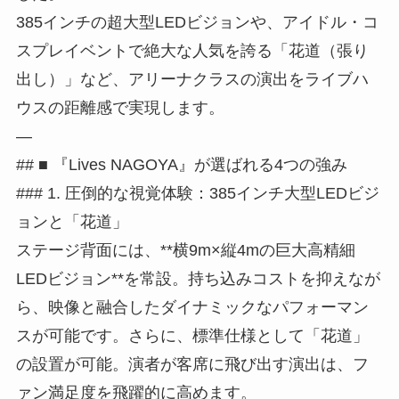
385インチの超大型LEDビジョンや、アイドル・コ
スプレイベントで絶大な人気を誇る「花道（張り
出し）」など、アリーナクラスの演出をライブハ
ウスの距離感で実現します。
—
## ■ 『Lives NAGOYA』が選ばれる4つの強み
### 1. 圧倒的な視覚体験：385インチ大型LEDビジ
ョンと「花道」
ステージ背面には、**横9m×縦4mの巨大高精細
LEDビジョン**を常設。持ち込みコストを抑えなが
ら、映像と融合したダイナミックなパフォーマン
スが可能です。さらに、標準仕様として「花道」
の設置が可能。演者が客席に飛び出す演出は、フ
ァン満足度を飛躍的に高めます。