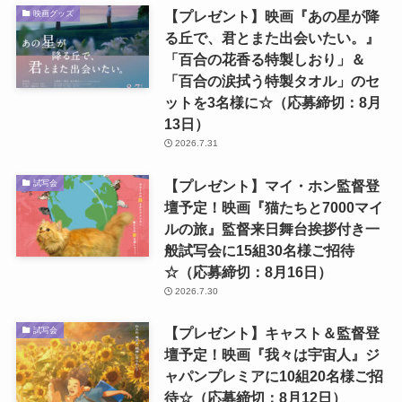
【プレゼント】映画『あの星が降
映画グッズ
る丘で、君とまた出会いたい。』
「百合の花香る特製しおり」＆
「百合の涙拭う特製タオル」のセ
ットを3名様に☆（応募締切：8月
13日）
2026.7.31
【プレゼント】マイ・ホン監督登
試写会
壇予定！映画『猫たちと7000マイ
ルの旅』監督来日舞台挨拶付き一
般試写会に15組30名様ご招待
☆（応募締切：8月16日）
2026.7.30
【プレゼント】キャスト＆監督登
試写会
壇予定！映画『我々は宇宙人』ジ
ャパンプレミアに10組20名様ご招
待☆（応募締切：8月12日）