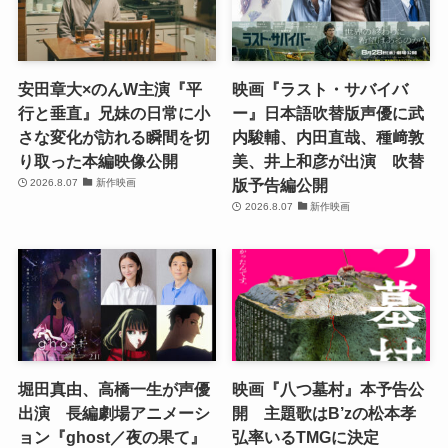
安田章大×のんW主演『平
映画『ラスト・サバイバ
行と垂直』兄妹の日常に小
ー』日本語吹替版声優に武
さな変化が訪れる瞬間を切
内駿輔、内田直哉、種﨑敦
り取った本編映像公開
美、井上和彦が出演 吹替
版予告編公開
2026.8.07
新作映画
2026.8.07
新作映画
堀田真由、高橋一生が声優
映画『八つ墓村』本予告公
出演 長編劇場アニメーシ
開 主題歌はB’zの松本孝
ョン『ghost／夜の果て』
弘率いるTMGに決定