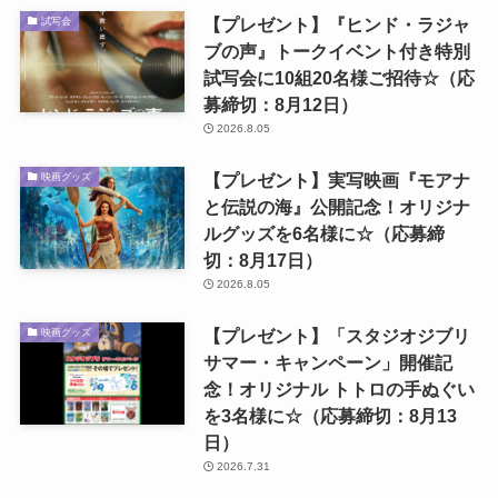
【プレゼント】『ヒンド・ラジャ
試写会
ブの声』トークイベント付き特別
試写会に10組20名様ご招待☆（応
募締切：8月12日）
2026.8.05
【プレゼント】実写映画『モアナ
映画グッズ
と伝説の海』公開記念！オリジナ
ルグッズを6名様に☆（応募締
切：8月17日）
2026.8.05
【プレゼント】「スタジオジブリ
映画グッズ
サマー・キャンペーン」開催記
念！オリジナル トトロの手ぬぐい
を3名様に☆（応募締切：8月13
日）
2026.7.31