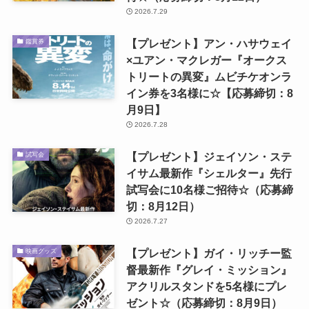
2026.7.29
【プレゼント】アン・ハサウェイ
鑑賞券
×ユアン・マクレガー『オークス
トリートの異変』ムビチケオンラ
イン券を3名様に☆【応募締切：8
月9日】
2026.7.28
【プレゼント】ジェイソン・ステ
試写会
イサム最新作『シェルター』先行
試写会に10名様ご招待☆（応募締
切：8月12日）
2026.7.27
【プレゼント】ガイ・リッチー監
映画グッズ
督最新作『グレイ・ミッション』
アクリルスタンドを5名様にプレ
ゼント☆（応募締切：8月9日）