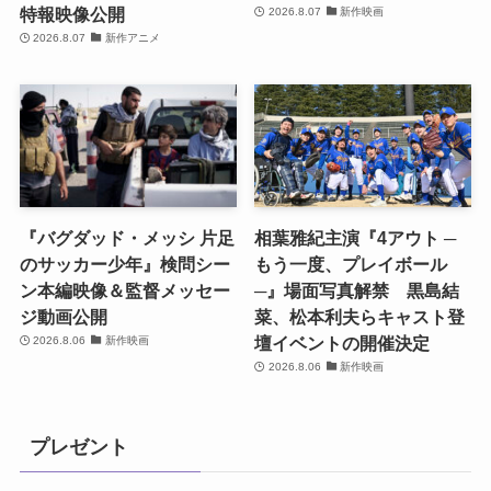
特報映像公開
2026.8.07
新作映画
2026.8.07
新作アニメ
『バグダッド・メッシ 片足
相葉雅紀主演『4アウト ─
のサッカー少年』検問シー
もう一度、プレイボール
ン本編映像＆監督メッセー
─』場面写真解禁 黒島結
ジ動画公開
菜、松本利夫らキャスト登
壇イベントの開催決定
2026.8.06
新作映画
2026.8.06
新作映画
プレゼント