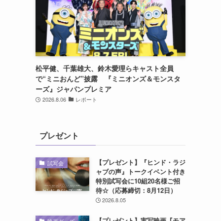
松平健、千葉雄大、鈴木愛理らキャスト全員
で“ミニおんど”披露 『ミニオンズ＆モンスタ
ーズ』ジャパンプレミア
2026.8.06
レポート
プレゼント
【プレゼント】『ヒンド・ラジ
試写会
ャブの声』トークイベント付き
特別試写会に10組20名様ご招
待☆（応募締切：8月12日）
2026.8.05
【プレゼント】実写映画『モア