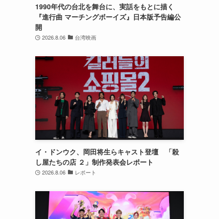
1990年代の台北を舞台に、実話をもとに描く
『進行曲 マーチングボーイズ』日本版予告編公
開
2026.8.06
台湾映画
イ・ドンウク、岡田将生らキャスト登壇 「殺
し屋たちの店 ２」制作発表会レポート
2026.8.06
レポート