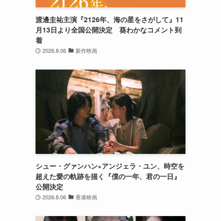
渡邊圭祐主演『2126年、海の星をさがして』11
月13日より全国公開決定 葵わかなコメント到
着
2026.8.06
新作映画
シュー・グァンハン×アンジェラ・ユン、時空を
超えた愛の軌跡を描く『僕の一年、君の一日』
公開決定
2026.8.06
香港映画