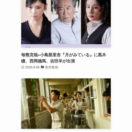
毎熊克哉×小島梨里杏『月がみている』に黒木
瞳、西岡德馬、吉田羊が出演
2026.8.06
新作映画