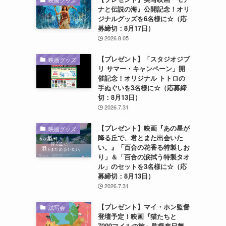
映画グッズ
ナと伝説の海』公開記念！オリ
ジナルグッズを6名様に☆（応
募締切：8月17日）
2026.8.05
【プレゼント】「スタジオジブ
映画グッズ
リ サマー・キャンペーン」開
催記念！オリジナル トトロの
手ぬぐいを3名様に☆（応募締
切：8月13日）
2026.7.31
【プレゼント】映画『あの星が
映画グッズ
降る丘で、君とまた出会いた
い。』「百合の花香る特製しお
り」＆「百合の涙拭う特製タオ
ル」のセットを3名様に☆（応
募締切：8月13日）
2026.7.31
【プレゼント】マイ・ホン監督
試写会
登壇予定！映画『猫たちと
7000マイルの旅』監督来日舞