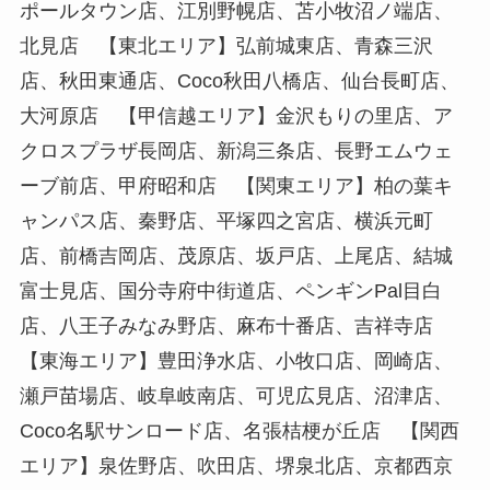
ポールタウン店、江別野幌店、苫小牧沼ノ端店、
北見店 【東北エリア】弘前城東店、青森三沢
店、秋田東通店、Coco秋田八橋店、仙台長町店、
大河原店 【甲信越エリア】金沢もりの里店、ア
クロスプラザ長岡店、新潟三条店、長野エムウェ
ーブ前店、甲府昭和店 【関東エリア】柏の葉キ
ャンパス店、秦野店、平塚四之宮店、横浜元町
店、前橋吉岡店、茂原店、坂戸店、上尾店、結城
富士見店、国分寺府中街道店、ペンギンPal目白
店、八王子みなみ野店、麻布十番店、吉祥寺店
【東海エリア】豊田浄水店、小牧口店、岡崎店、
瀬戸苗場店、岐阜岐南店、可児広見店、沼津店、
Coco名駅サンロード店、名張桔梗が丘店 【関西
エリア】泉佐野店、吹田店、堺泉北店、京都西京