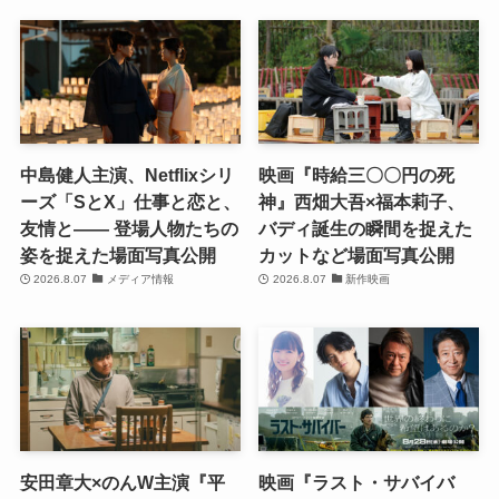
中島健人主演、Netflixシリ
映画『時給三〇〇円の死
ーズ「SとX」仕事と恋と、
神』西畑大吾×福本莉子、
友情と―― 登場人物たちの
バディ誕生の瞬間を捉えた
姿を捉えた場面写真公開
カットなど場面写真公開
2026.8.07
メディア情報
2026.8.07
新作映画
安田章大×のんW主演『平
映画『ラスト・サバイバ