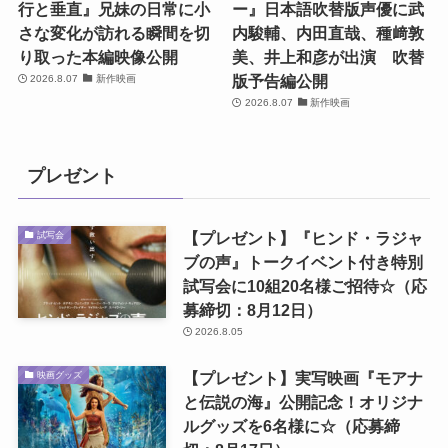
行と垂直』兄妹の日常に小
ー』日本語吹替版声優に武
さな変化が訪れる瞬間を切
内駿輔、内田直哉、種﨑敦
り取った本編映像公開
美、井上和彦が出演 吹替
版予告編公開
2026.8.07
新作映画
2026.8.07
新作映画
プレゼント
【プレゼント】『ヒンド・ラジャ
試写会
ブの声』トークイベント付き特別
試写会に10組20名様ご招待☆（応
募締切：8月12日）
2026.8.05
【プレゼント】実写映画『モアナ
映画グッズ
と伝説の海』公開記念！オリジナ
ルグッズを6名様に☆（応募締