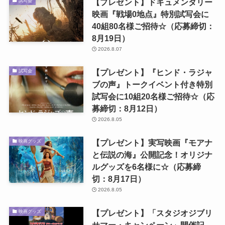
【プレゼント】ドキュメンタリー
試写会
映画『戦場0地点』特別試写会に
40組80名様ご招待☆（応募締切：
8月19日）
2026.8.07
【プレゼント】『ヒンド・ラジャ
試写会
ブの声』トークイベント付き特別
試写会に10組20名様ご招待☆（応
募締切：8月12日）
2026.8.05
【プレゼント】実写映画『モアナ
映画グッズ
と伝説の海』公開記念！オリジナ
ルグッズを6名様に☆（応募締
切：8月17日）
2026.8.05
【プレゼント】「スタジオジブリ
映画グッズ