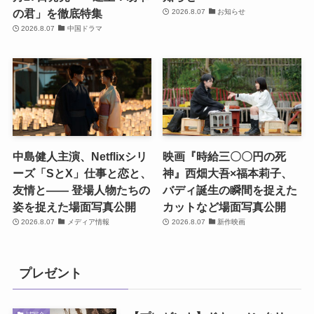
の君」を徹底特集
2026.8.07
お知らせ
2026.8.07
中国ドラマ
中島健人主演、Netflixシリ
映画『時給三〇〇円の死
ーズ「SとX」仕事と恋と、
神』西畑大吾×福本莉子、
友情と―― 登場人物たちの
バディ誕生の瞬間を捉えた
姿を捉えた場面写真公開
カットなど場面写真公開
2026.8.07
メディア情報
2026.8.07
新作映画
プレゼント