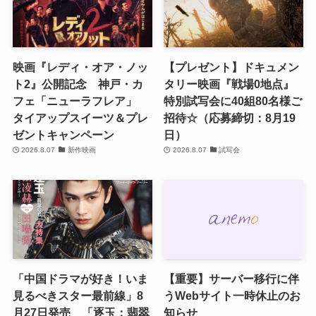
映画『レディ・オア・ノッ
【プレゼント】ドキュメン
ト2』公開記念 神戸・カ
タリー映画『戦場0地点』
フェ「ニューラフレア」
特別試写会に40組80名様ご
タイアップスイーツ＆プレ
招待☆（応募締切：8月19
ゼントキャンペーン
日）
2026.8.07
新作映画
2026.8.07
試写会
「中国ドラマが好き！いま
【重要】サーバー移行に伴
見るべきスター最前線」8
うWebサイト一時休止のお
月27日発売 「逐玉：翡翠
知らせ