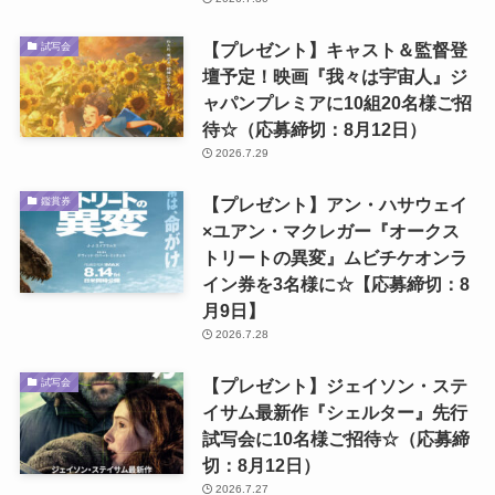
【プレゼント】キャスト＆監督登
試写会
壇予定！映画『我々は宇宙人』ジ
ャパンプレミアに10組20名様ご招
待☆（応募締切：8月12日）
2026.7.29
【プレゼント】アン・ハサウェイ
鑑賞券
×ユアン・マクレガー『オークス
トリートの異変』ムビチケオンラ
イン券を3名様に☆【応募締切：8
月9日】
2026.7.28
【プレゼント】ジェイソン・ステ
試写会
イサム最新作『シェルター』先行
試写会に10名様ご招待☆（応募締
切：8月12日）
2026.7.27