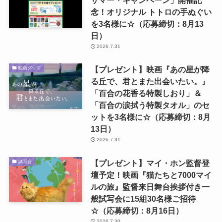
サマー・キャンペーン」開催記
念！オリジナル トトロの手ぬぐい
を3名様に☆（応募締切：8月13
日）
2026.7.31
【プレゼント】映画『あの星が降
映画グッズ
る丘で、君とまた出会いたい。』
「百合の花香る特製しおり」＆
「百合の涙拭う特製タオル」のセ
ットを3名様に☆（応募締切：8月
13日）
2026.7.31
【プレゼント】マイ・ホン監督登
試写会
壇予定！映画『猫たちと7000マイ
ルの旅』監督来日舞台挨拶付き一
般試写会に15組30名様ご招待
☆（応募締切：8月16日）
2026.7.30