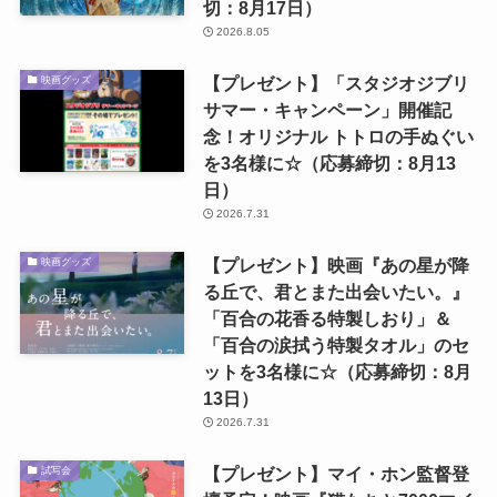
切：8月17日）
2026.8.05
【プレゼント】「スタジオジブリ
映画グッズ
サマー・キャンペーン」開催記
念！オリジナル トトロの手ぬぐい
を3名様に☆（応募締切：8月13
日）
2026.7.31
【プレゼント】映画『あの星が降
映画グッズ
る丘で、君とまた出会いたい。』
「百合の花香る特製しおり」＆
「百合の涙拭う特製タオル」のセ
ットを3名様に☆（応募締切：8月
13日）
2026.7.31
【プレゼント】マイ・ホン監督登
試写会