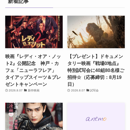
新着記事
映画『レディ・オア・ノッ
【プレゼント】ドキュメン
ト2』公開記念 神戸・カ
タリー映画『戦場0地点』
フェ「ニューラフレア」
特別試写会に40組80名様ご
タイアップスイーツ＆プレ
招待☆（応募締切：8月19
ゼントキャンペーン
日）
2026.8.07
新作映画
2026.8.07
試写会