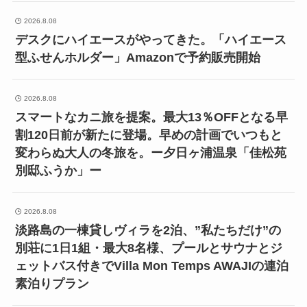
2026.8.08
デスクにハイエースがやってきた。「ハイエース
型ふせんホルダー」Amazonで予約販売開始
2026.8.08
スマートなカニ旅を提案。最大13％OFFとなる早
割120日前が新たに登場。早めの計画でいつもと
変わらぬ大人の冬旅を。ー夕日ヶ浦温泉「佳松苑
別邸ふうか」ー
2026.8.08
淡路島の一棟貸しヴィラを2泊、”私たちだけ”の
別荘に1日1組・最大8名様、プールとサウナとジ
ェットバス付きでVilla Mon Temps AWAJIの連泊
素泊りプラン