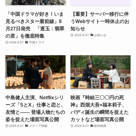
「中国ドラマが好き！いま
【重要】サーバー移行に伴
見るべきスター最前線」8
うWebサイト一時休止のお
月27日発売 「逐玉：翡翠
知らせ
の君」を徹底特集
2026.8.07
お知らせ
2026.8.07
中国ドラマ
中島健人主演、Netflixシリ
映画『時給三〇〇円の死
ーズ「SとX」仕事と恋と、
神』西畑大吾×福本莉子、
友情と―― 登場人物たちの
バディ誕生の瞬間を捉えた
姿を捉えた場面写真公開
カットなど場面写真公開
2026.8.07
メディア情報
2026.8.07
新作映画