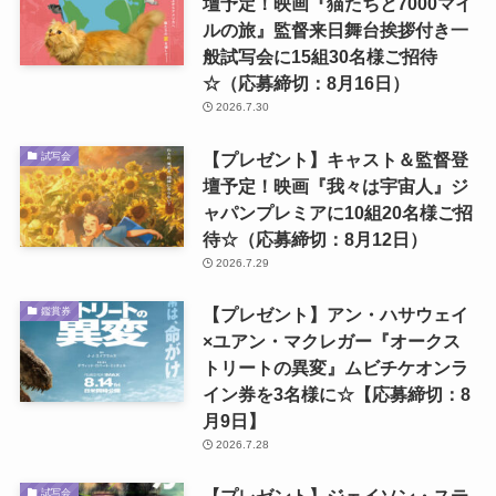
壇予定！映画『猫たちと7000マイ
ルの旅』監督来日舞台挨拶付き一
般試写会に15組30名様ご招待
☆（応募締切：8月16日）
2026.7.30
【プレゼント】キャスト＆監督登
試写会
壇予定！映画『我々は宇宙人』ジ
ャパンプレミアに10組20名様ご招
待☆（応募締切：8月12日）
2026.7.29
【プレゼント】アン・ハサウェイ
鑑賞券
×ユアン・マクレガー『オークス
トリートの異変』ムビチケオンラ
イン券を3名様に☆【応募締切：8
月9日】
2026.7.28
【プレゼント】ジェイソン・ステ
試写会