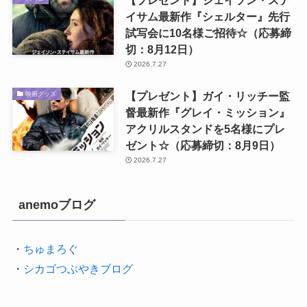
イサム最新作『シェルター』先行
試写会に10名様ご招待☆（応募締
切：8月12日）
2026.7.27
【プレゼント】ガイ・リッチー監
映画グッズ
督最新作『グレイ・ミッション』
アクリルスタンドを5名様にプレ
ゼント☆（応募締切：8月9日）
2026.7.27
anemoブログ
・
ちゅまろぐ
・
シカゴつぶやきブログ