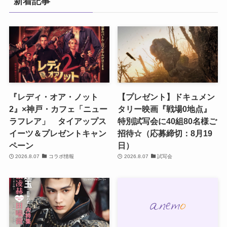
新着記事
『レディ・オア・ノット
【プレゼント】ドキュメン
2』×神戸・カフェ「ニュー
タリー映画『戦場0地点』
ラフレア」 タイアップス
特別試写会に40組80名様ご
イーツ＆プレゼントキャン
招待☆（応募締切：8月19
ペーン
日）
2026.8.07
コラボ情報
2026.8.07
試写会