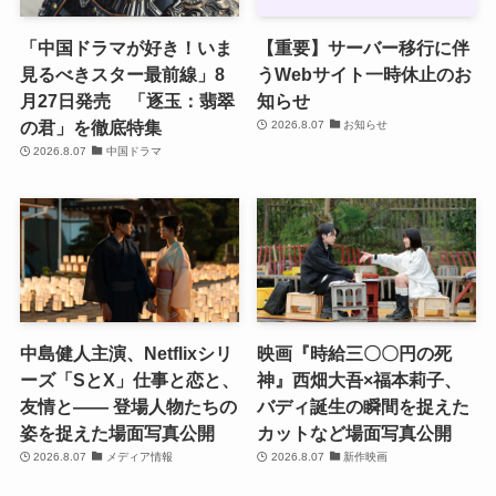
「中国ドラマが好き！いま
【重要】サーバー移行に伴
見るべきスター最前線」8
うWebサイト一時休止のお
月27日発売 「逐玉：翡翠
知らせ
の君」を徹底特集
2026.8.07
お知らせ
2026.8.07
中国ドラマ
中島健人主演、Netflixシリ
映画『時給三〇〇円の死
ーズ「SとX」仕事と恋と、
神』西畑大吾×福本莉子、
友情と―― 登場人物たちの
バディ誕生の瞬間を捉えた
姿を捉えた場面写真公開
カットなど場面写真公開
2026.8.07
メディア情報
2026.8.07
新作映画