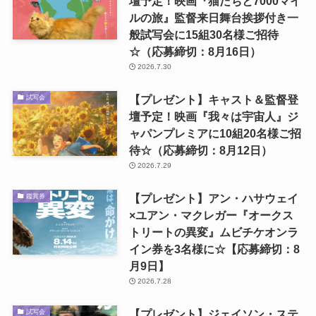
壇予定！映画『猫たちと7000マイ
ルの旅』監督来日舞台挨拶付き一
般試写会に15組30名様ご招待
☆（応募締切：8月16日）
2026.7.30
【プレゼント】キャスト＆監督登
試写会
壇予定！映画『我々は宇宙人』ジ
ャパンプレミアに10組20名様ご招
待☆（応募締切：8月12日）
2026.7.29
【プレゼント】アン・ハサウェイ
鑑賞券
×ユアン・マクレガー『オークス
トリートの異変』ムビチケオンラ
イン券を3名様に☆【応募締切：8
月9日】
2026.7.28
【プレゼント】ジェイソン・ステ
試写会