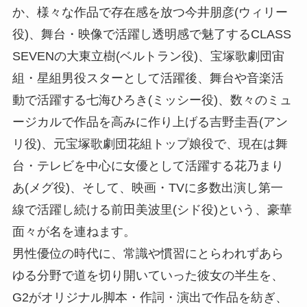
か、様々な作品で存在感を放つ今井朋彦(ウィリー
役)、舞台・映像で活躍し透明感で魅了するCLASS
SEVENの大東立樹(ベルトラン役)、宝塚歌劇団宙
組・星組男役スターとして活躍後、舞台や音楽活
動で活躍する七海ひろき(ミッシー役)、数々のミュ
ージカルで作品を高みに作り上げる吉野圭吾(アン
リ役)、元宝塚歌劇団花組トップ娘役で、現在は舞
台・テレビを中心に女優として活躍する花乃まり
あ(メグ役)、そして、映画・TVに多数出演し第一
線で活躍し続ける前田美波里(シド役)という、豪華
面々が名を連ねます。
男性優位の時代に、常識や慣習にとらわれずあら
ゆる分野で道を切り開いていった彼女の半生を、
G2がオリジナル脚本・作詞・演出で作品を紡ぎ、