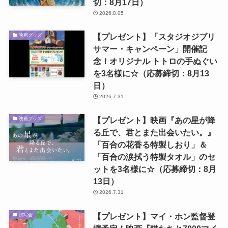
切：8月17日）
2026.8.05
【プレゼント】「スタジオジブリ
映画グッズ
サマー・キャンペーン」開催記
念！オリジナル トトロの手ぬぐい
を3名様に☆（応募締切：8月13
日）
2026.7.31
【プレゼント】映画『あの星が降
映画グッズ
る丘で、君とまた出会いたい。』
「百合の花香る特製しおり」＆
「百合の涙拭う特製タオル」のセ
ットを3名様に☆（応募締切：8月
13日）
2026.7.31
【プレゼント】マイ・ホン監督登
試写会