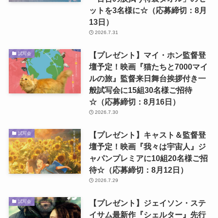
ットを3名様に☆（応募締切：8月
13日）
2026.7.31
【プレゼント】マイ・ホン監督登
試写会
壇予定！映画『猫たちと7000マイ
ルの旅』監督来日舞台挨拶付き一
般試写会に15組30名様ご招待
☆（応募締切：8月16日）
2026.7.30
【プレゼント】キャスト＆監督登
試写会
壇予定！映画『我々は宇宙人』ジ
ャパンプレミアに10組20名様ご招
待☆（応募締切：8月12日）
2026.7.29
【プレゼント】ジェイソン・ステ
試写会
イサム最新作『シェルター』先行