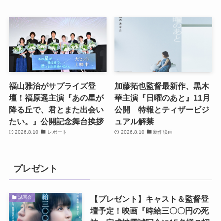
福山雅治がサプライズ登
加藤拓也監督最新作、黒木
壇！福原遥主演『あの星が
華主演『日曜のあと』11月
降る丘で、君とまた出会い
公開 特報とティザービジ
たい。』公開記念舞台挨拶
ュアル解禁
2026.8.10
レポート
2026.8.10
新作映画
プレゼント
【プレゼント】キャスト＆監督登
試写会
壇予定！映画『時給三〇〇円の死