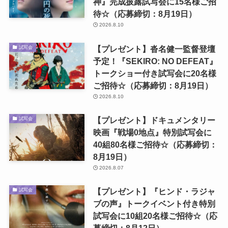
神』完成披露試写会に15名様ご招
待☆（応募締切：8月19日）
2026.8.10
【プレゼント】沓名健一監督登壇
試写会
予定！『SEKIRO: NO DEFEAT』
トークショー付き試写会に20名様
ご招待☆（応募締切：8月19日）
2026.8.10
【プレゼント】ドキュメンタリー
試写会
映画『戦場0地点』特別試写会に
40組80名様ご招待☆（応募締切：
8月19日）
2026.8.07
【プレゼント】『ヒンド・ラジャ
試写会
ブの声』トークイベント付き特別
試写会に10組20名様ご招待☆（応