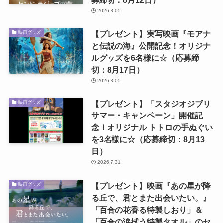
募締切：8月12日）
2026.8.05
【プレゼント】実写映画『モアナ
映画グッズ
と伝説の海』公開記念！オリジナ
ルグッズを6名様に☆（応募締
切：8月17日）
2026.8.05
【プレゼント】「スタジオジブリ
映画グッズ
サマー・キャンペーン」開催記
念！オリジナル トトロの手ぬぐい
を3名様に☆（応募締切：8月13
日）
2026.7.31
【プレゼント】映画『あの星が降
映画グッズ
る丘で、君とまた出会いたい。』
「百合の花香る特製しおり」＆
「百合の涙拭う特製タオル」のセ