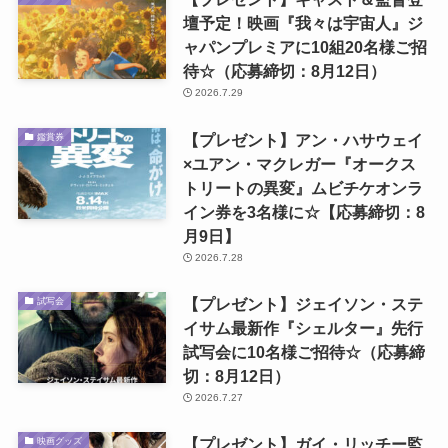
壇予定！映画『我々は宇宙人』ジ
ャパンプレミアに10組20名様ご招
待☆（応募締切：8月12日）
2026.7.29
【プレゼント】アン・ハサウェイ
鑑賞券
×ユアン・マクレガー『オークス
トリートの異変』ムビチケオンラ
イン券を3名様に☆【応募締切：8
月9日】
2026.7.28
【プレゼント】ジェイソン・ステ
試写会
イサム最新作『シェルター』先行
試写会に10名様ご招待☆（応募締
切：8月12日）
2026.7.27
【プレゼント】ガイ・リッチー監
映画グッズ