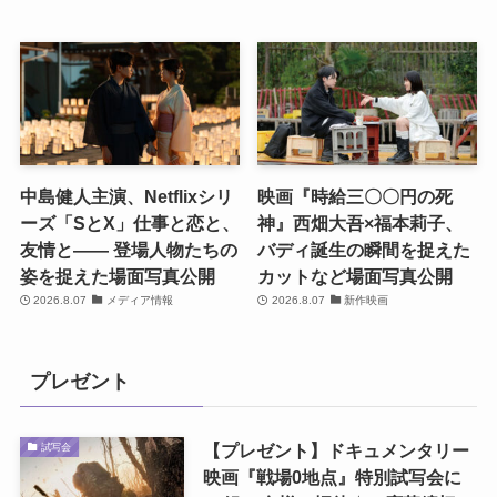
中島健人主演、Netflixシリ
映画『時給三〇〇円の死
ーズ「SとX」仕事と恋と、
神』西畑大吾×福本莉子、
友情と―― 登場人物たちの
バディ誕生の瞬間を捉えた
姿を捉えた場面写真公開
カットなど場面写真公開
2026.8.07
メディア情報
2026.8.07
新作映画
プレゼント
【プレゼント】ドキュメンタリー
試写会
映画『戦場0地点』特別試写会に