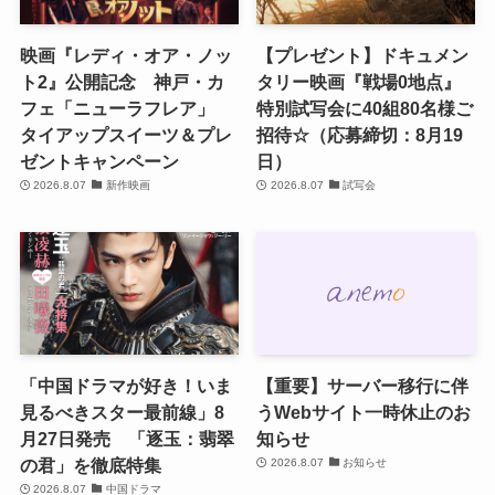
映画『レディ・オア・ノッ
【プレゼント】ドキュメン
ト2』公開記念 神戸・カ
タリー映画『戦場0地点』
フェ「ニューラフレア」
特別試写会に40組80名様ご
タイアップスイーツ＆プレ
招待☆（応募締切：8月19
ゼントキャンペーン
日）
2026.8.07
新作映画
2026.8.07
試写会
「中国ドラマが好き！いま
【重要】サーバー移行に伴
見るべきスター最前線」8
うWebサイト一時休止のお
月27日発売 「逐玉：翡翠
知らせ
の君」を徹底特集
2026.8.07
お知らせ
2026.8.07
中国ドラマ