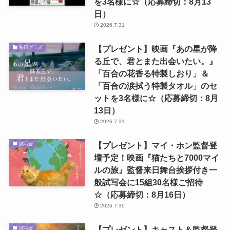
を3名様に☆（応募締切：8月13
日）
2026.7.31
【プレゼント】映画『あの星が降
映画グッズ
る丘で、君とまた出会いたい。』
「百合の花香る特製しおり」＆
「百合の涙拭う特製タオル」のセ
ットを3名様に☆（応募締切：8月
13日）
2026.7.31
【プレゼント】マイ・ホン監督登
試写会
壇予定！映画『猫たちと7000マイ
ルの旅』監督来日舞台挨拶付き一
般試写会に15組30名様ご招待
☆（応募締切：8月16日）
2026.7.30
【プレゼント】キャスト＆監督登
試写会