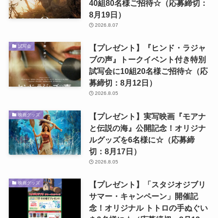
40組80名様ご招待☆（応募締切：
8月19日）
2026.8.07
【プレゼント】『ヒンド・ラジャ
試写会
ブの声』トークイベント付き特別
試写会に10組20名様ご招待☆（応
募締切：8月12日）
2026.8.05
【プレゼント】実写映画『モアナ
映画グッズ
と伝説の海』公開記念！オリジナ
ルグッズを6名様に☆（応募締
切：8月17日）
2026.8.05
【プレゼント】「スタジオジブリ
映画グッズ
サマー・キャンペーン」開催記
念！オリジナル トトロの手ぬぐい