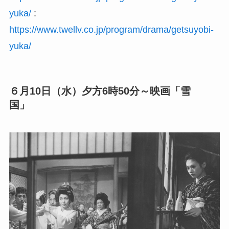
yuka/
:
https://www.twellv.co.jp/program/drama/getsuyobi-
yuka/
６月10日（水）夕方6時50分～映画「雪
国」