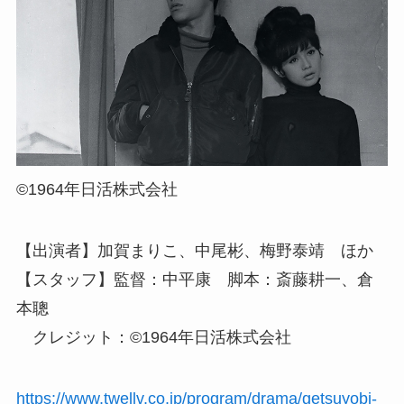
©1964年日活株式会社
【出演者】加賀まりこ、中尾彬、梅野泰靖 ほか
【スタッフ】監督：中平康 脚本：斎藤耕一、倉
本聰
クレジット：©1964年日活株式会社
https://www.twellv.co.jp/program/drama/getsuyobi-