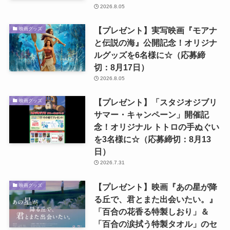
2026.8.05
【プレゼント】実写映画『モアナ
映画グッズ
と伝説の海』公開記念！オリジナ
ルグッズを6名様に☆（応募締
切：8月17日）
2026.8.05
【プレゼント】「スタジオジブリ
映画グッズ
サマー・キャンペーン」開催記
念！オリジナル トトロの手ぬぐい
を3名様に☆（応募締切：8月13
日）
2026.7.31
【プレゼント】映画『あの星が降
映画グッズ
る丘で、君とまた出会いたい。』
「百合の花香る特製しおり」＆
「百合の涙拭う特製タオル」のセ