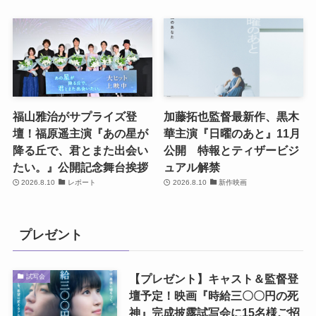
福山雅治がサプライズ登
加藤拓也監督最新作、黒木
壇！福原遥主演『あの星が
華主演『日曜のあと』11月
降る丘で、君とまた出会い
公開 特報とティザービジ
たい。』公開記念舞台挨拶
ュアル解禁
2026.8.10
レポート
2026.8.10
新作映画
プレゼント
【プレゼント】キャスト＆監督登
試写会
壇予定！映画『時給三〇〇円の死
神』完成披露試写会に15名様ご招