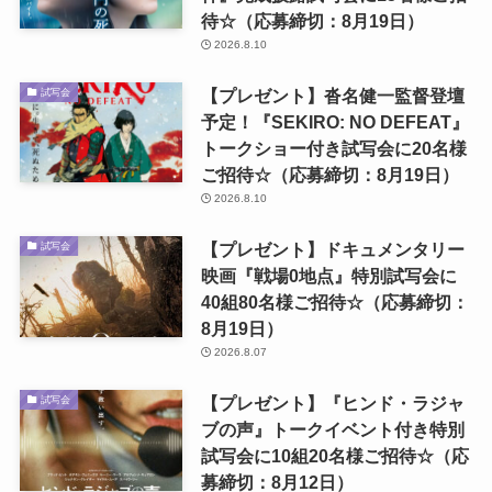
待☆（応募締切：8月19日）
2026.8.10
【プレゼント】沓名健一監督登壇
試写会
予定！『SEKIRO: NO DEFEAT』
トークショー付き試写会に20名様
ご招待☆（応募締切：8月19日）
2026.8.10
【プレゼント】ドキュメンタリー
試写会
映画『戦場0地点』特別試写会に
40組80名様ご招待☆（応募締切：
8月19日）
2026.8.07
【プレゼント】『ヒンド・ラジャ
試写会
ブの声』トークイベント付き特別
試写会に10組20名様ご招待☆（応
募締切：8月12日）