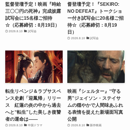
監督登壇予定！映画『時給
督登壇予定！『SEKIRO:
三〇〇円の死神』完成披露
NO DEFEAT』トークショ
試写会に15名様ご招待
ー付き試写会に20名様ご招
☆（応募締切：8月19日）
待☆（応募締切：8月19
日）
2026.8.10
試写会
2026.8.10
試写会
転生リベンジ＆ラブサスペ
映画『シェルター』“守る
ンス史劇「迎鳳帰」リリー
男”ジェイソン・ステイサ
ス 紅蓮の炎の中から過去
ムの穏やかで人間味あふれ
へと“転生”した美しき復讐
る表情を捉えた新場面写真
者の運命は――
公開
2026.8.10
中国ドラマ
2026.8.10
新作映画