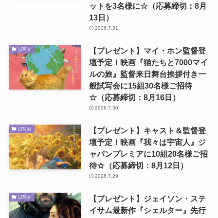
ットを3名様に☆（応募締切：8月
13日）
2026.7.31
【プレゼント】マイ・ホン監督登
試写会
壇予定！映画『猫たちと7000マイ
ルの旅』監督来日舞台挨拶付き一
般試写会に15組30名様ご招待
☆（応募締切：8月16日）
2026.7.30
【プレゼント】キャスト＆監督登
試写会
壇予定！映画『我々は宇宙人』ジ
ャパンプレミアに10組20名様ご招
待☆（応募締切：8月12日）
2026.7.29
【プレゼント】ジェイソン・ステ
試写会
イサム最新作『シェルター』先行