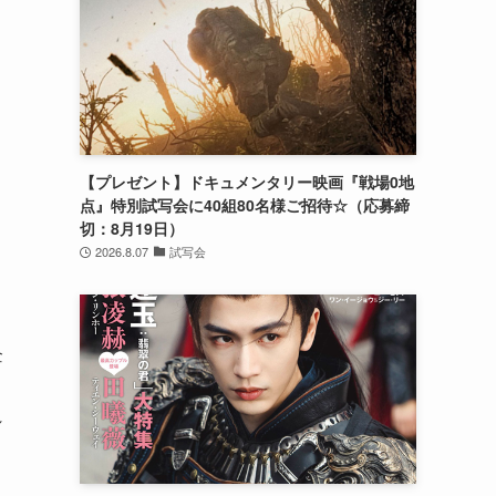
【プレゼント】ドキュメンタリー映画『戦場0地
点』特別試写会に40組80名様ご招待☆（応募締
切：8月19日）
2026.8.07
試写会
企
れ