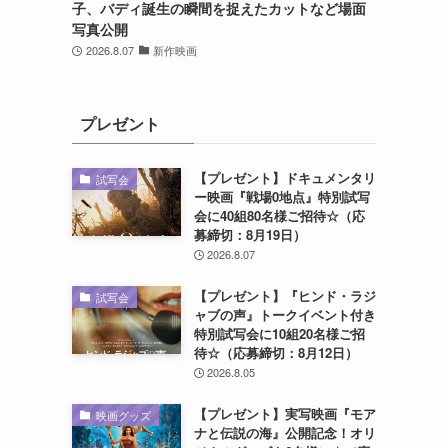
子、バディ誕生の瞬間を捉えたカットなど場面
写真公開
2026.8.07
新作映画
プレゼント
【プレゼント】ドキュメンタリ
試写会
ー映画『戦場0地点』特別試写
会に40組80名様ご招待☆（応
募締切：8月19日）
2026.8.07
【プレゼント】『ヒンド・ラジ
試写会
ャブの声』トークイベント付き
特別試写会に10組20名様ご招
待☆（応募締切：8月12日）
2026.8.05
【プレゼント】実写映画『モア
映画グッズ
ナと伝説の海』公開記念！オリ