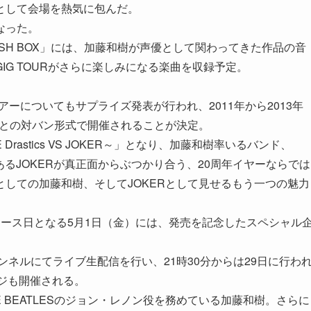
として会場を熱気に包んだ。
なった。
SH BOX」には、加藤和樹が声優として関わってきた作品の音
G TOURがさらに楽しみになる楽曲を収録予定。
アーについてもサプライズ発表が行われ、2011年から2013年
Rとの対バン形式で開催されることが決定。
～THE Drastics VS JOKER～」となり、加藤和樹率いるバンド、
トであるJOKERが真正面からぶつかり合う、20周年イヤーならでは
しての加藤和樹、そしてJOKERとして見せるもう一つの魅力
!!」リリース日となる5月1日（金）には、発売を記念したスペシャル
チャンネルにてライブ生配信を行い、21時30分からは29日に行わ
ジも開催される。
HE BEATLESのジョン・レノン役を務めている加藤和樹。さらに