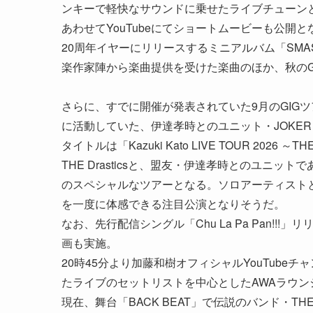
ンキーで軽快なサウンドに乗せたライブチューン
あわせてYouTubeにてショートムービーも公開と
20周年イヤーにリリースするミニアルバム「SMA
楽作家陣から楽曲提供を受けた楽曲のほか、秋のGI
さらに、すでに開催が発表されていた9月のGIGツ
に活動していた、伊達孝時とのユニット・JOKE
タイトルは「Kazuki Kato LIVE TOUR 2026 
THE Drasticsと、盟友・伊達孝時とのユニッ
のスペシャルなツアーとなる。ソロアーティストと
を一度に体感できる注目公演となりそうだ。
なお、先行配信シングル「Chu La Pa Pan!
画も実施。
20時45分より加藤和樹オフィシャルYouTube
たライブのセットリストを中心としたAWAラウン
現在、舞台「BACK BEAT」で伝説のバンド・T