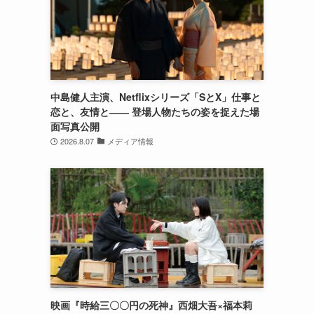
中島健人主演、Netflixシリーズ「SとX」仕事と
恋と、友情と―― 登場人物たちの姿を捉えた場
面写真公開
2026.8.07
メディア情報
映画『時給三〇〇円の死神』西畑大吾×福本莉