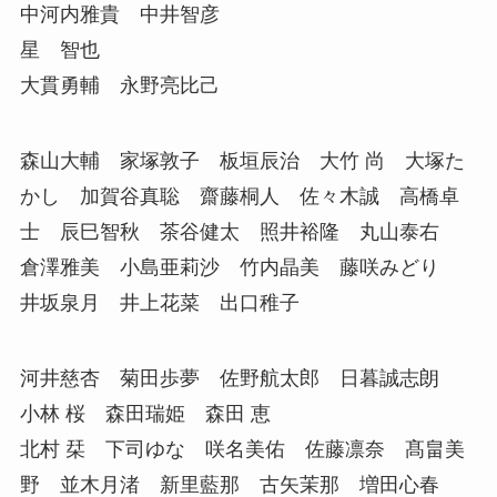
中河内雅貴 中井智彦
星 智也
大貫勇輔 永野亮比己
森山大輔 家塚敦子 板垣辰治 大竹 尚 大塚た
かし 加賀谷真聡 齋藤桐人 佐々木誠 高橋卓
士 辰巳智秋 茶谷健太 照井裕隆 丸山泰右
倉澤雅美 小島亜莉沙 竹内晶美 藤咲みどり
井坂泉月 井上花菜 出口稚子
河井慈杏 菊田歩夢 佐野航太郎 日暮誠志朗
小林 桜 森田瑞姫 森田 恵
北村 栞 下司ゆな 咲名美佑 佐藤凛奈 髙畠美
野 並木月渚 新里藍那 古矢茉那 増田心春