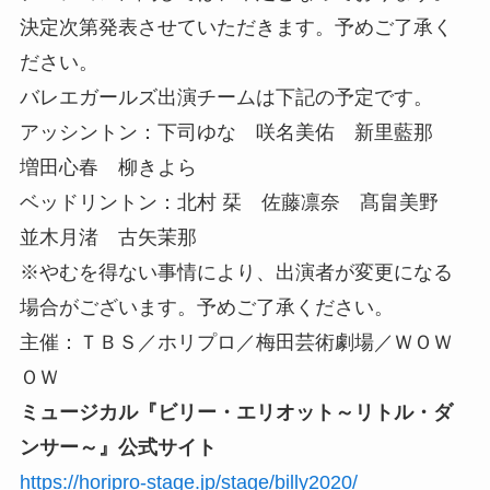
決定次第発表させていただきます。予めご了承く
ださい。
バレエガールズ出演チームは下記の予定です。
アッシントン：下司ゆな 咲名美佑 新里藍那
増田心春 柳きよら
ベッドリントン：北村 栞 佐藤凛奈 髙畠美野
並木月渚 古矢茉那
※やむを得ない事情により、出演者が変更になる
場合がございます。予めご了承ください。
主催：ＴＢＳ／ホリプロ／梅田芸術劇場／ＷＯＷ
ＯＷ
ミュージカル『ビリー・エリオット～リトル・ダ
ンサー～』公式サイト
https://horipro-stage.jp/stage/billy2020/