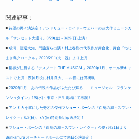
関連記事：
■
待望の再々演決定！アンドリュー・ロイド＝ウェバーの超大作ミュージカ
ル『サンセット大通り』3/20(金)～3/29(日)上演！
■
成河、渡辺大知、門脇麦ら出演！村上春樹の代表作が舞台化、舞台『ねじ
まき鳥クロニクル』2020/2/11(火・祝）より上演
■
世界が注目する『デスノート THE MUSICAL』2020年1月、オール新キャ
ストで上演！夜神月役に村井良大、エル役には髙橋颯
■
2020年1月、あの伝説の作品がふたたび蘇る――ミュージカル「フランケ
ンシュタイン」1/8(水)～東京・日生劇場にて再演！
■
アン ミカを虜にした奇才の傑作マシュー・ボーンの『白鳥の湖～スワン・
レイク～』6/2(日)、7/7(日)特別番組放送決定！
■
マシュー・ボーンの『白鳥の湖～スワン・レイク～』今夏7月21日より
Bunkamura オーチャードホールにて来日公演決定！