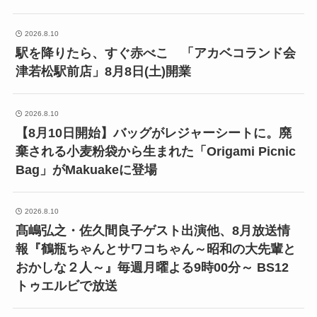
2026.8.10
駅を降りたら、すぐ赤べこ 「アカベコランド会
津若松駅前店」8月8日(土)開業
2026.8.10
【8月10日開始】バッグがレジャーシートに。廃
棄される小麦粉袋から生まれた「Origami Picnic
Bag」がMakuakeに登場
2026.8.10
髙嶋弘之・佐久間良子ゲスト出演他、8月放送情
報『鶴瓶ちゃんとサワコちゃん～昭和の大先輩と
おかしな２人～』毎週月曜よる9時00分～ BS12
トゥエルビで放送