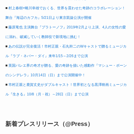
■
村上春樹×蜷川幸雄でおくる、世界を震わせた奇跡のコラボレーション！
舞台『海辺のカフカ』5/21日より東京凱旋公演が開催
■
藤原竜也 主演舞台『プラトーノフ』2019年2月より上演、4人の女性の愛
に溺れ、破滅していく教師役で新境地に挑む！
■
あの伝説が完全復活！市村正親・石丸幹二のWキャストで贈るミュージカ
ル『ラブ・ネバー・ダイ』来年1/15～2/26まで公演
■
英国バレエ界の奇才が贈る、愛の奇跡を描いた感動作『マシュー・ボーン
のシンデレラ』10月14日（日）まで公演開催中！
■
市村正親と鹿賀丈史がダブルキャスト！世界初となる黒澤映画ミュージカ
ル『生きる』10/8（月・祝）～28日（日）まで公演
新着プレスリリース（@Press）