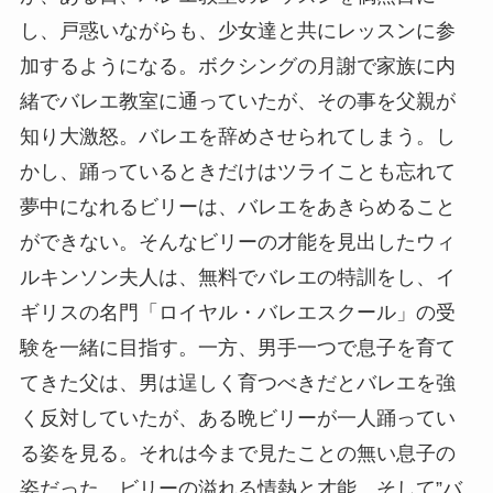
し、戸惑いながらも、少女達と共にレッスンに参
加するようになる。ボクシングの月謝で家族に内
緒でバレエ教室に通っていたが、その事を父親が
知り大激怒。バレエを辞めさせられてしまう。し
かし、踊っているときだけはツライことも忘れて
夢中になれるビリーは、バレエをあきらめること
ができない。そんなビリーの才能を見出したウィ
ルキンソン夫人は、無料でバレエの特訓をし、イ
ギリスの名門「ロイヤル・バレエスクール」の受
験を一緒に目指す。一方、男手一つで息子を育て
てきた父は、男は逞しく育つべきだとバレエを強
く反対していたが、ある晩ビリーが一人踊ってい
る姿を見る。それは今まで見たことの無い息子の
姿だった。ビリーの溢れる情熱と才能、そして”バ