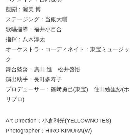
擬闘：渥美 博
ステージング：当銀大輔
歌唱指導：福井小百合
指揮：八木淳太
オーケストラ・コーディネイト：東宝ミュージッ
ク
舞台監督：廣田 進 松井啓悟
演出助手：長町多寿子
プロデューサー：篠﨑勇己(東宝) 住田絵里紗(ホ
リプロ)
Art Direction：小倉利光(YELLOWNOTES)
Photographer：HIRO KIMURA(W)