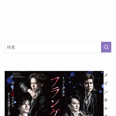
メ
イ
ン
キ
ャ