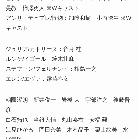
晃教 柿澤勇人 ※Wキャスト
アンリ・デュプレ/怪物：加藤和樹 小西遼生 ※W
キャスト
ジュリア/カトリーヌ：音月 桂
ルンゲ/イゴール：鈴木壮麻
ステファン/フェルナンド：相島一之
エレン/エヴァ：露崎春女
朝隈濯朗 新井俊一 岩橋 大 宇部洋之 後藤晋
彦
白石拓也 当銀大輔 丸山泰右 安福 毅
江見ひかる 門田奈菜 木村晶子 栗山絵美 水