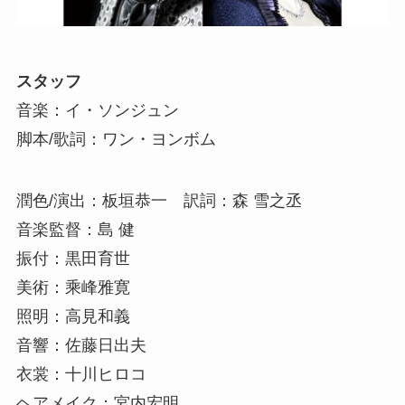
スタッフ
音楽：イ・ソンジュン
脚本/歌詞：ワン・ヨンボム
潤色/演出：板垣恭一 訳詞：森 雪之丞
音楽監督：島 健
振付：黒田育世
美術：乘峰雅寛
照明：高見和義
音響：佐藤日出夫
衣裳：十川ヒロコ
ヘアメイク：宮内宏明