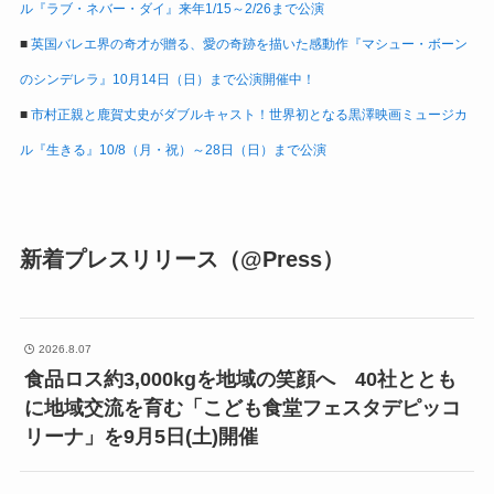
ル『ラブ・ネバー・ダイ』来年1/15～2/26まで公演
■
英国バレエ界の奇才が贈る、愛の奇跡を描いた感動作『マシュー・ボーン
のシンデレラ』10月14日（日）まで公演開催中！
■
市村正親と鹿賀丈史がダブルキャスト！世界初となる黒澤映画ミュージカ
ル『生きる』10/8（月・祝）～28日（日）まで公演
新着プレスリリース（@Press）
2026.8.07
食品ロス約3,000kgを地域の笑顔へ 40社ととも
に地域交流を育む「こども食堂フェスタデピッコ
リーナ」を9月5日(土)開催