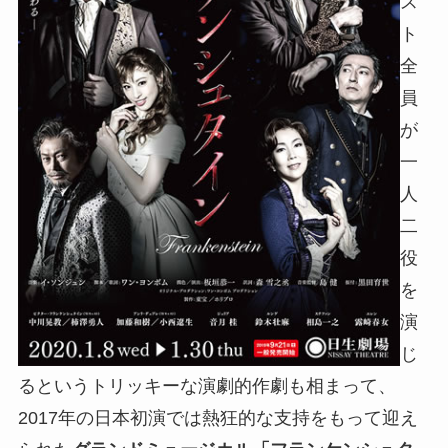
ス
ト
全
員
が
一
人
二
役
を
演
じ
るというトリッキーな演劇的作劇も相まって、
2017年の日本初演では熱狂的な支持をもって迎え