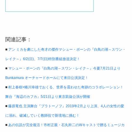
関連記事：
■
アン ミカを虜にした奇才の傑作マシュー・ボーンの『白鳥の湖～スワン・
レイク～』6/2(日)、7/7(日)特別番組放送決定！
■
マシュー・ボーンの『白鳥の湖～スワン・レイク～』今夏7月21日より
Bunkamura オーチャードホールにて来日公演決定！
■
村上春樹×蜷川幸雄でおくる、世界を震わせた奇跡のコラボレーション！
舞台『海辺のカフカ』5/21日より東京凱旋公演が開催
■
藤原竜也 主演舞台『プラトーノフ』2019年2月より上演、4人の女性の愛
に溺れ、破滅していく教師役で新境地に挑む！
■
あの伝説が完全復活！市村正親・石丸幹二のWキャストで贈るミュージカ