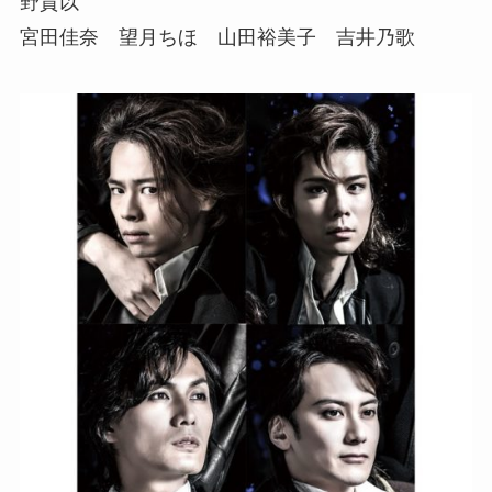
野貴以
宮田佳奈 望月ちほ 山田裕美子 吉井乃歌