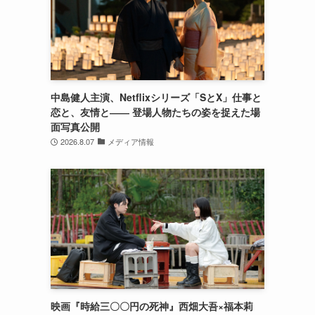
中島健人主演、Netflixシリーズ「SとX」仕事と
恋と、友情と―― 登場人物たちの姿を捉えた場
面写真公開
2026.8.07
メディア情報
映画『時給三〇〇円の死神』西畑大吾×福本莉