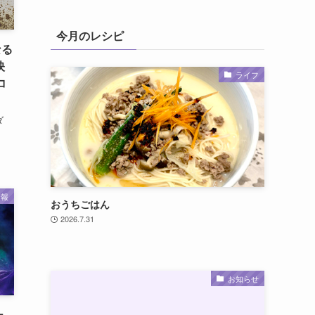
今月のレシピ
なる
映
ライフ
コ
ダ
情報
おうちごはん
2026.7.31
お知らせ
ー