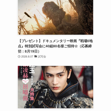
【プレゼント】ドキュメンタリー映画『戦場0地
点』特別試写会に40組80名様ご招待☆（応募締
切：8月19日）
2026.8.07
試写会