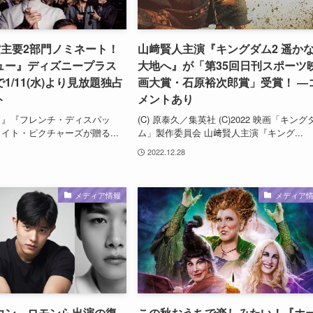
賞主要2部門ノミネート！
山﨑賢人主演『キングダム2 遥か
ュー』ディズニープラス
大地へ』が「第35回日刊スポーツ
1/11(水)より見放題独占
画大賞・石原裕次郎賞」受賞！ ―
ト
メントあり
ド』『フレンチ・ディスパッ
(C) 原泰久／集英社 (C)2022 映画「キング
イト・ピクチャーズが贈る...
ム」製作委員会 山﨑賢人主演『キング...
2022.12.28
メディア情報
メディア
ウン、ロモンら出演の復
この秋おうちで楽しみたい！『ホ