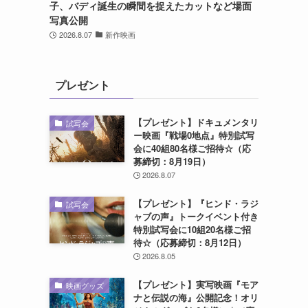
子、バディ誕生の瞬間を捉えたカットなど場面
写真公開
2026.8.07
新作映画
プレゼント
【プレゼント】ドキュメンタリ
試写会
ー映画『戦場0地点』特別試写
会に40組80名様ご招待☆（応
募締切：8月19日）
2026.8.07
【プレゼント】『ヒンド・ラジ
試写会
ャブの声』トークイベント付き
特別試写会に10組20名様ご招
待☆（応募締切：8月12日）
2026.8.05
【プレゼント】実写映画『モア
映画グッズ
ナと伝説の海』公開記念！オリ