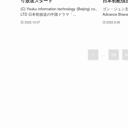
り放送スタート
日本初配信
(C) Youku information technology (Beijing) co.,
ゴン・ジュン主
LTD 日本初放送の中国ドラマ「...
Advance Bra
2022.10.07
2022.9.26
1
...
59
6