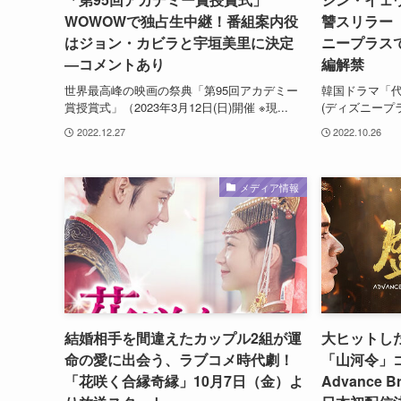
WOWOWで独占生中継！番組案内役
讐スリラー
はジョン・カビラと宇垣美里に決定
ニープラスで
―コメントあり
編解禁
世界最高峰の映画の祭典「第95回アカデミー
韓国ドラマ「代理
賞授賞式」（2023年3月12日(日)開催 ※現...
(ディズニープラ
2022.12.27
2022.10.26
メディア情報
結婚相手を間違えたカップル2組が運
大ヒットし
命の愛に出会う、ラブコメ時代劇！
「山河令」
「花咲く合縁奇縁」10月7日（金）よ
Advance 