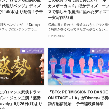
「代理リベンジ」ディズ
カスポーカス 2』ほかディズニー
11/9(水)より配信！予告
スで楽しめる魔法に溢れたディズ
ー実写作品3選
リベンジ」が、「Disney+
猛暑の夏も終わり、最近はおうちでひと息
ス)」のコンテンツブラ...
く時間が多くなってきた方も少なくない...
2022.10.07
メディア情報
メディア
たブロマンス武侠ドラマ
『BTS: PERMISSION TO DANCE
ゴン・ジュン主演「盛勢
ON STAGE – LA』がDisney+で
Bravely」9月26日(月)より
独占配信開始 ―予告編映像解禁