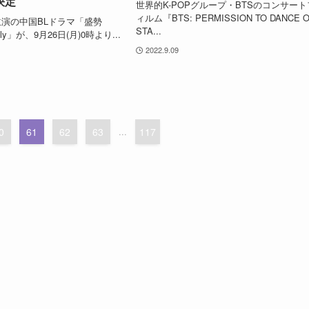
決定
世界的K-POPグループ・BTSのコンサート
ィルム『BTS: PERMISSION TO DANCE 
演の中国BLドラマ「盛勢
STA...
vely」が、9月26日(月)0時より...
2022.9.09
0
61
62
63
...
117