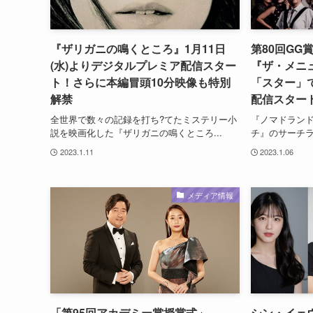
『ザリガニの鳴くところ』1月11日
第80回GG
(水)よりデジタルプレミア配信スター
『ザ・メニ
ト！さらに本編冒頭10分映像も特別
「スター」で
解禁
配信スター
全世界で数々の記録を打ち?てたミステリー小
『ノマドラン
説を映画化した『ザリガニの鳴くところ...
チ』のサーチラ
2023.1.11
2023.1.06
メディア情報
「第95回アカデミー賞授賞式」
シン・イェ