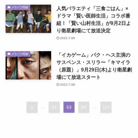
人気バラエティ「三食ごはん」×
メディア情報
ドラマ「賢い医師生活」コラボ番
組！「賢い山村生活」が9月2日よ
り衛星劇場にて放送決定
2022.7.08
「イカゲーム」パク・ヘス主演の
メディア情報
サスペンス・スリラー「キマイラ
（原題）」9月29日(木)より衛星劇
場にて放送スタート
2022.7.08
1
...
62
63
64
...
117