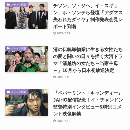
チソン、ソ・ジヘ、イ・スギョ
メディア情報
ン、ホ・ソンテら登壇「アダマス
失われたダイヤ」制作発表会見レ
ポート到着
2022.7.29
清の伝統織物業に生きる女性たち
メディア情報
の愛と闘いの日々を描く大河ドラ
マ「清越坊の女たち～当家主母
～」10月から日本初放送決定
2022.7.28
『ペパーミント・キャンディー』
メディア情報
JAIHO配信記念！イ・チャンドン
監督特別インタビュー&特別コメ
ント映像解禁
2022.7.19