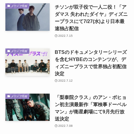
チソンが双子役で一人二役！「ア
メディア情報
ダマス 失われたダイヤ」ディズニ
ープラスにて7/27(水)より日本最
速独占配信
2022.7.15
BTSのドキュメンタリーシリーズ
メディア情報
を含むHYBEのコンテンツが、デ
ィズニープラスで世界独占初配信
決定
2022.7.12
「梨泰院クラス」のアン・ボヒョ
メディア情報
ン初主演最新作「軍検事ドーベル
マン」が衛星劇場にて9月先行放
送決定
2022.7.08