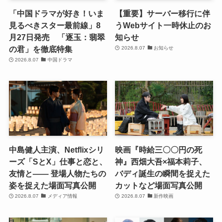
「中国ドラマが好き！いま
【重要】サーバー移行に伴
見るべきスター最前線」8
うWebサイト一時休止のお
月27日発売 「逐玉：翡翠
知らせ
の君」を徹底特集
2026.8.07
お知らせ
2026.8.07
中国ドラマ
中島健人主演、Netflixシリ
映画『時給三〇〇円の死
ーズ「SとX」仕事と恋と、
神』西畑大吾×福本莉子、
友情と―― 登場人物たちの
バディ誕生の瞬間を捉えた
姿を捉えた場面写真公開
カットなど場面写真公開
2026.8.07
メディア情報
2026.8.07
新作映画