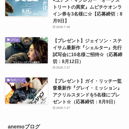
×ユアン・マクレガー『オークス
トリートの異変』ムビチケオンラ
イン券を3名様に☆【応募締切：8
月9日】
2026.7.28
【プレゼント】ジェイソン・ステ
試写会
イサム最新作『シェルター』先行
試写会に10名様ご招待☆（応募締
切：8月12日）
2026.7.27
【プレゼント】ガイ・リッチー監
映画グッズ
督最新作『グレイ・ミッション』
アクリルスタンドを5名様にプレ
ゼント☆（応募締切：8月9日）
2026.7.27
anemoブログ