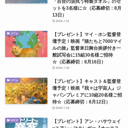
「百合の涙拭う特製タオル」のセ
ットを3名様に☆（応募締切：8月
13日）
2026.7.31
【プレゼント】マイ・ホン監督登
試写会
壇予定！映画『猫たちと7000マイ
ルの旅』監督来日舞台挨拶付き一
般試写会に15組30名様ご招待
☆（応募締切：8月16日）
2026.7.30
【プレゼント】キャスト＆監督登
試写会
壇予定！映画『我々は宇宙人』ジ
ャパンプレミアに10組20名様ご招
待☆（応募締切：8月12日）
2026.7.29
【プレゼント】アン・ハサウェイ
鑑賞券