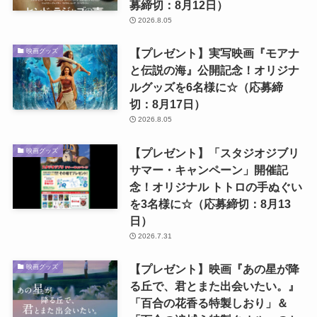
募締切：8月12日）
2026.8.05
【プレゼント】実写映画『モアナ
映画グッズ
と伝説の海』公開記念！オリジナ
ルグッズを6名様に☆（応募締
切：8月17日）
2026.8.05
【プレゼント】「スタジオジブリ
映画グッズ
サマー・キャンペーン」開催記
念！オリジナル トトロの手ぬぐい
を3名様に☆（応募締切：8月13
日）
2026.7.31
【プレゼント】映画『あの星が降
映画グッズ
る丘で、君とまた出会いたい。』
「百合の花香る特製しおり」＆