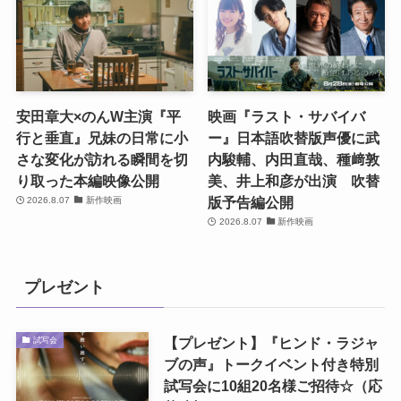
安田章大×のんW主演『平
映画『ラスト・サバイバ
行と垂直』兄妹の日常に小
ー』日本語吹替版声優に武
さな変化が訪れる瞬間を切
内駿輔、内田直哉、種﨑敦
り取った本編映像公開
美、井上和彦が出演 吹替
版予告編公開
2026.8.07
新作映画
2026.8.07
新作映画
プレゼント
【プレゼント】『ヒンド・ラジャ
試写会
ブの声』トークイベント付き特別
試写会に10組20名様ご招待☆（応