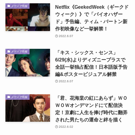
Netflix《GeekedWeek（ギークド
メディア情報
ウィーク）》で「バイオハザー
ド」予告編、ティム・バートン新
作初映像など一挙解禁！
2022.6.07
「キス・シックス・センス」
メディア情報
6/29(水)よりディズニープラスで
全話一挙独占配信！日本語版予告
編&ポスタービジュアル解禁
2022.6.07
「君、花海棠の紅にあらず」ＷＯ
メディア情報
ＷＯＷオンデマンドにて配信決
定！京劇に人生を捧げ時代に翻弄
された男たちの運命と絆を描く
2022.6.02