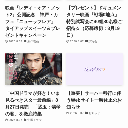
映画『レディ・オア・ノッ
【プレゼント】ドキュメン
ト2』公開記念 神戸・カ
タリー映画『戦場0地点』
フェ「ニューラフレア」
特別試写会に40組80名様ご
タイアップスイーツ＆プレ
招待☆（応募締切：8月19
ゼントキャンペーン
日）
2026.8.07
新作映画
2026.8.07
試写会
「中国ドラマが好き！いま
【重要】サーバー移行に伴
見るべきスター最前線」8
うWebサイト一時休止のお
月27日発売 「逐玉：翡翠
知らせ
の君」を徹底特集
2026.8.07
お知らせ
2026.8.07
中国ドラマ