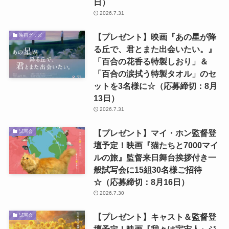
日）
2026.7.31
【プレゼント】映画『あの星が降
映画グッズ
る丘で、君とまた出会いたい。』
「百合の花香る特製しおり」＆
「百合の涙拭う特製タオル」のセ
ットを3名様に☆（応募締切：8月
13日）
2026.7.31
【プレゼント】マイ・ホン監督登
試写会
壇予定！映画『猫たちと7000マイ
ルの旅』監督来日舞台挨拶付き一
般試写会に15組30名様ご招待
☆（応募締切：8月16日）
2026.7.30
【プレゼント】キャスト＆監督登
試写会