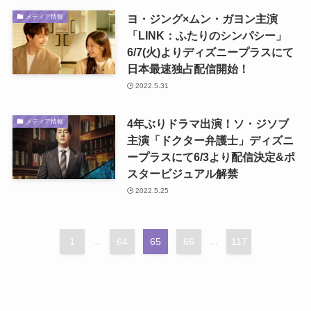
ヨ・ジング×ムン・ガヨン主演
メディア情報
「LINK：ふたりのシンパシー」
6/7(火)よりディズニープラスにて
日本最速独占配信開始！
2022.5.31
4年ぶりドラマ出演！ソ・ジソブ
メディア情報
主演「ドクター弁護士」ディズニ
ープラスにて6/3より配信決定&ポ
スタービジュアル解禁
2022.5.25
1
...
64
65
66
...
117