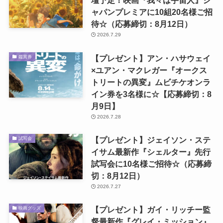
壇予定！映画『我々は宇宙人』ジ
ャパンプレミアに10組20名様ご招
待☆（応募締切：8月12日）
2026.7.29
【プレゼント】アン・ハサウェイ
鑑賞券
×ユアン・マクレガー『オークス
トリートの異変』ムビチケオンラ
イン券を3名様に☆【応募締切：8
月9日】
2026.7.28
【プレゼント】ジェイソン・ステ
試写会
イサム最新作『シェルター』先行
試写会に10名様ご招待☆（応募締
切：8月12日）
2026.7.27
【プレゼント】ガイ・リッチー監
映画グッズ
督最新作『グレイ・ミッション』