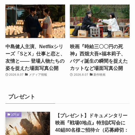
中島健人主演、Netflixシリ
映画『時給三〇〇円の死
ーズ「SとX」仕事と恋と、
神』西畑大吾×福本莉子、
友情と―― 登場人物たちの
バディ誕生の瞬間を捉えた
姿を捉えた場面写真公開
カットなど場面写真公開
2026.8.07
メディア情報
2026.8.07
新作映画
プレゼント
【プレゼント】ドキュメンタリー
試写会
映画『戦場0地点』特別試写会に
40組80名様ご招待☆（応募締切：