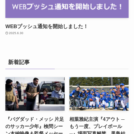
WEBプッシュ通知を開始しました！
2025.6.30
新着記事
『バグダッド・メッシ 片足
相葉雅紀主演『4アウト ─
のサッカー少年』検問シー
もう一度、プレイボール
ン本編映像＆監督メッセー
─』場面写真解禁 黒島結