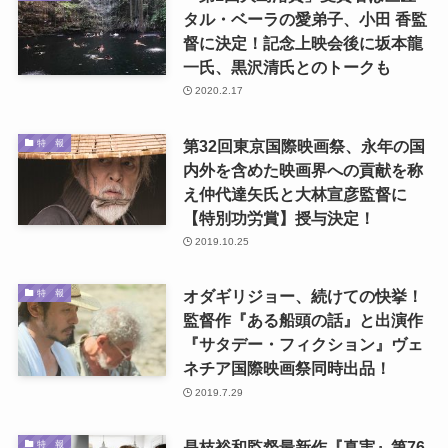
タル・ベーラの愛弟子、小田 香監
督に決定！記念上映会後に坂本龍
一氏、黒沢清氏とのトークも
2020.2.17
第32回東京国際映画祭、永年の国
特 報
内外を含めた映画界への貢献を称
え仲代達矢氏と大林宣彦監督に
【特別功労賞】授与決定！
2019.10.25
オダギリジョー、続けての快挙！
特 報
監督作『ある船頭の話』と出演作
『サタデー・フィクション』ヴェ
ネチア国際映画祭同時出品！
2019.7.29
是枝裕和監督最新作『真実』第76
特 報