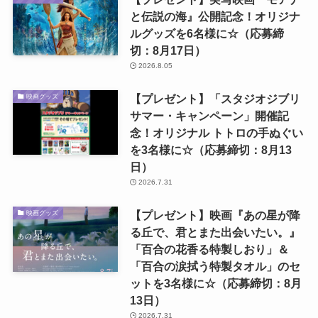
と伝説の海』公開記念！オリジナ
ルグッズを6名様に☆（応募締
切：8月17日）
2026.8.05
【プレゼント】「スタジオジブリ
映画グッズ
サマー・キャンペーン」開催記
念！オリジナル トトロの手ぬぐい
を3名様に☆（応募締切：8月13
日）
2026.7.31
【プレゼント】映画『あの星が降
映画グッズ
る丘で、君とまた出会いたい。』
「百合の花香る特製しおり」＆
「百合の涙拭う特製タオル」のセ
ットを3名様に☆（応募締切：8月
13日）
2026.7.31