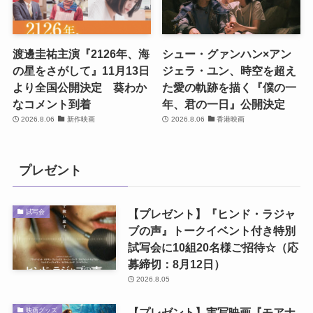
渡邊圭祐主演『2126年、海
シュー・グァンハン×アン
の星をさがして』11月13日
ジェラ・ユン、時空を超え
より全国公開決定 葵わか
た愛の軌跡を描く『僕の一
なコメント到着
年、君の一日』公開決定
2026.8.06
新作映画
2026.8.06
香港映画
プレゼント
【プレゼント】『ヒンド・ラジャ
試写会
ブの声』トークイベント付き特別
試写会に10組20名様ご招待☆（応
募締切：8月12日）
2026.8.05
【プレゼント】実写映画『モアナ
映画グッズ