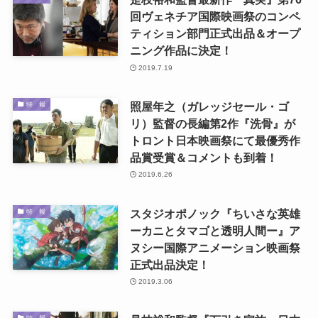
回ヴェネチア国際映画祭のコンペ
ティション部門正式出品＆オープ
ニング作品に決定！
2019.7.19
照屋年之（ガレッジセール・ゴ
特 報
リ）監督の長編第2作『洗骨』が
トロント日本映画祭にて最優秀作
品賞受賞＆コメントも到着！
2019.6.26
スタジオポノック『ちいさな英雄
特 報
ーカニとタマゴと透明人間ー』ア
ヌシー国際アニメーション映画祭
正式出品決定！
2019.3.06
特 報