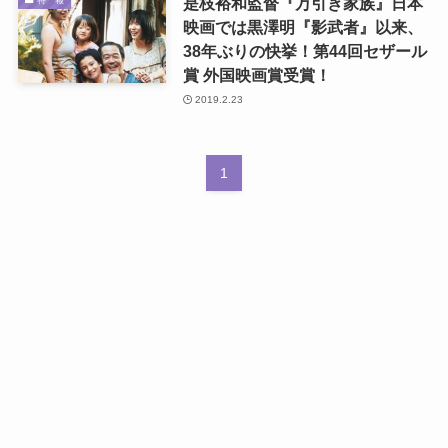
是枝裕和監督『万引き家族』日本
映画では黒澤明『影武者』以来、
38年ぶりの快挙！第44回セザール
賞 外国映画賞受賞！
2019.2.23
1