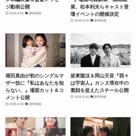
ジ動画公開
菜、松本利夫らキャスト登
壇イベントの開催決定
2026.8.06
新作映画
2026.8.06
新作映画
堀田真由が初のシングルマ
坂東龍汰＆岡山天音『我々
ザー役に『私はあなたを知
は宇宙人』カンヌ滞在中の
らない、』場面カット＆コ
素顔を捉えたスチール公開
メント公開
2026.8.06
新作映画
2026.8.06
新作映画