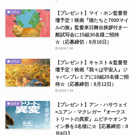
【プレゼント】マイ・ホン監督登
試写会
壇予定！映画『猫たちと7000マイ
ルの旅』監督来日舞台挨拶付き一
般試写会に15組30名様ご招待
☆（応募締切：8月16日）
2026.7.30
【プレゼント】キャスト＆監督登
試写会
壇予定！映画『我々は宇宙人』ジ
ャパンプレミアに10組20名様ご招
待☆（応募締切：8月12日）
2026.7.29
【プレゼント】アン・ハサウェイ
鑑賞券
×ユアン・マクレガー『オークス
トリートの異変』ムビチケオンラ
イン券を3名様に☆【応募締切：8
月9日】