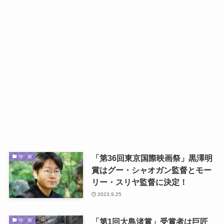
「第36回東京国際映画祭」黒澤明
特 報
賞はグー・シャオガン監督とモー
リー・スリヤ監督に決定！
2023.9.25
「第1回大島渚賞」受賞者は巨匠
特 報